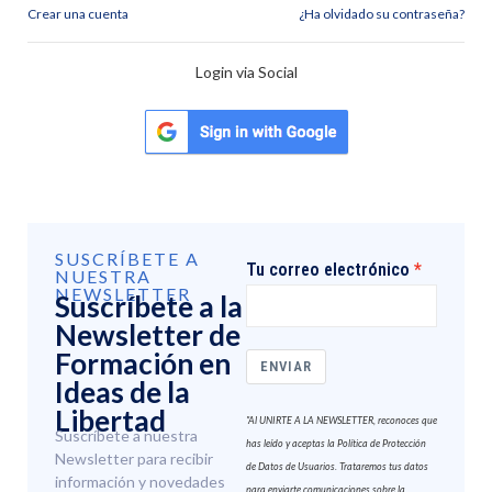
Crear una cuenta
¿Ha olvidado su contraseña?
Login via Social
SUSCRÍBETE A
Tu correo electrónico
NUESTRA
NEWSLETTER
Suscríbete a la
Newsletter de
Formación en
ENVIAR
Ideas de la
Libertad
"Al UNIRTE A LA NEWSLETTER, reconoces que
Suscríbete a nuestra
has leído y aceptas la Política de Protección
Newsletter para recibir
de Datos de Usuarios. Trataremos tus datos
información y novedades
para enviarte comunicaciones sobre la