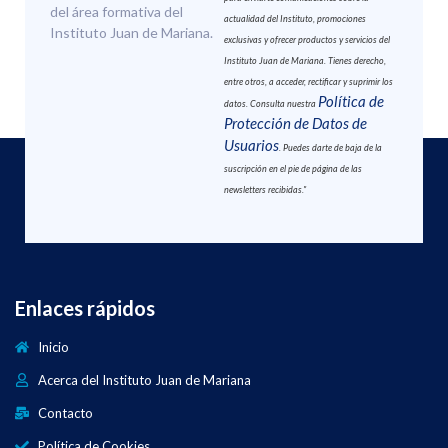
del área formativa del
actualidad del Instituto, promociones
Instituto Juan de Mariana.
exclusivas y ofrecer productos y servicios del
Instituto Juan de Mariana. Tienes derecho,
entre otros, a acceder, rectificar y suprimir los
Política de
datos. Consulta nuestra
Protección de Datos de
Usuarios
. Puedes darte de baja de la
suscripción en el pie de página de las
newsletters recibidas."
Enlaces rápidos
Inicio
Acerca del Instituto Juan de Mariana
Contacto
Política de Cookies