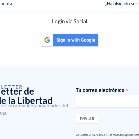
cuenta
¿Ha olvidado su 
Login via Social
SLETTER
letter de
Tu correo electrónico
e la Libertad
ibir información y novedades del
ana.
ENVIAR
"Al UNIRTE A LA NEWSLETTER, reconoces que has leído 