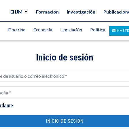
El IJM
Formación
Investigación
Publicacion
Doctrina
Economía
Legislación
Política
HAZTE
Inicio de sesión
 usuario o correo electrónico
*
ña
*
rdame
INICIO DE SESIÓN