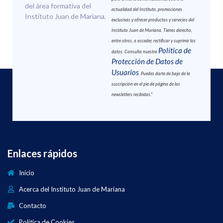
del área formativa del
actualidad del Instituto, promociones
Instituto Juan de Mariana.
exclusivas y ofrecer productos y servicios del
Instituto Juan de Mariana. Tienes derecho,
entre otros, a acceder, rectificar y suprimir los
Política de
datos. Consulta nuestra
Protección de Datos de
Usuarios
. Puedes darte de baja de la
suscripción en el pie de página de las
newsletters recibidas."
Enlaces rápidos
Inicio
Acerca del Instituto Juan de Mariana
Contacto
Política de Cookies