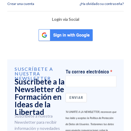
Crear una cuenta
¿Ha olvidado su contraseña?
Login via Social
SUSCRÍBETE A
Tu correo electrónico
NUESTRA
NEWSLETTER
Suscríbete a la
Newsletter de
Formación en
ENVIAR
Ideas de la
Libertad
"Al UNIRTE A LA NEWSLETTER, reconoces que
Suscríbete a nuestra
has leído y aceptas la Política de Protección
Newsletter para recibir
de Datos de Usuarios. Trataremos tus datos
información y novedades
para enviarte comunicaciones sobre la