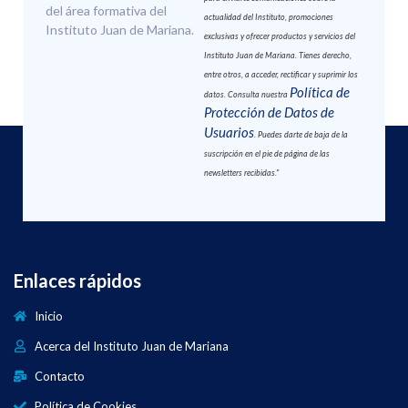
del área formativa del
actualidad del Instituto, promociones
Instituto Juan de Mariana.
exclusivas y ofrecer productos y servicios del
Instituto Juan de Mariana. Tienes derecho,
entre otros, a acceder, rectificar y suprimir los
Política de
datos. Consulta nuestra
Protección de Datos de
Usuarios
. Puedes darte de baja de la
suscripción en el pie de página de las
newsletters recibidas."
Enlaces rápidos
Inicio
Acerca del Instituto Juan de Mariana
Contacto
Política de Cookies