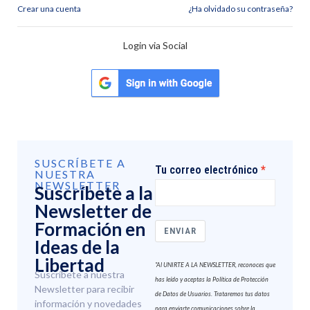
Crear una cuenta
¿Ha olvidado su contraseña?
Login via Social
SUSCRÍBETE A
Tu correo electrónico
NUESTRA
NEWSLETTER
Suscríbete a la
Newsletter de
Formación en
ENVIAR
Ideas de la
Libertad
"Al UNIRTE A LA NEWSLETTER, reconoces que
Suscríbete a nuestra
has leído y aceptas la Política de Protección
Newsletter para recibir
de Datos de Usuarios. Trataremos tus datos
información y novedades
para enviarte comunicaciones sobre la