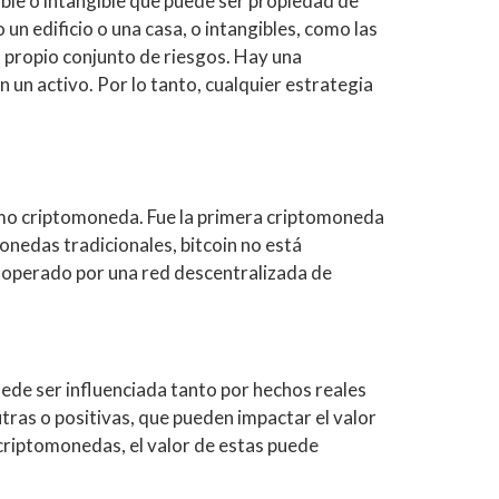
gible o intangible que puede ser propiedad de
un edificio o una casa, o intangibles, como las
u propio conjunto de riesgos. Hay una
n un activo. Por lo tanto, cualquier estrategia
como criptomoneda. Fue la primera criptomoneda
monedas tradicionales, bitcoin no está
s operado por una red descentralizada de
ede ser influenciada tanto por hechos reales
utras o positivas, que pueden impactar el valor
 criptomonedas, el valor de estas puede