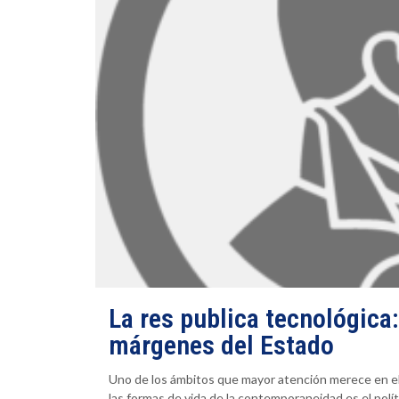
La res publica tecnológica:
márgenes del Estado
Uno de los ámbitos que mayor atención merece en el 
las formas de vida de la contemporaneidad es el polític