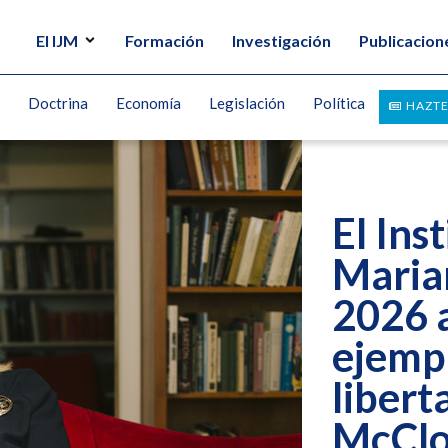
El IJM
Formación
Investigación
Publicacion
Doctrina
Economía
Legislación
Política
HAZTE
El Ins
Maria
2026 a
ejempl
libert
McClo