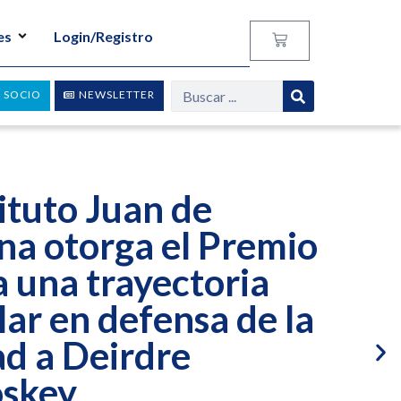
es
Login/Registro
 SOCIO
NEWSLETTER
tituto Juan de
na otorga el Premio
 una trayectoria
ar en defensa de la
ad a Deirdre
skey