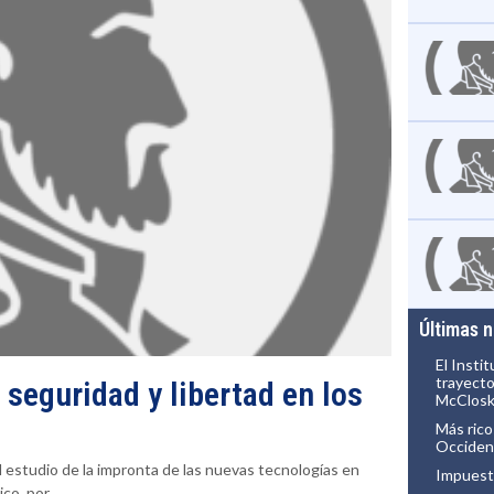
Últimas 
El Insti
trayecto
 seguridad y libertad en los
McClos
Más rico
Occiden
estudio de la impronta de las nuevas tecnologías en
Impuest
o, por...