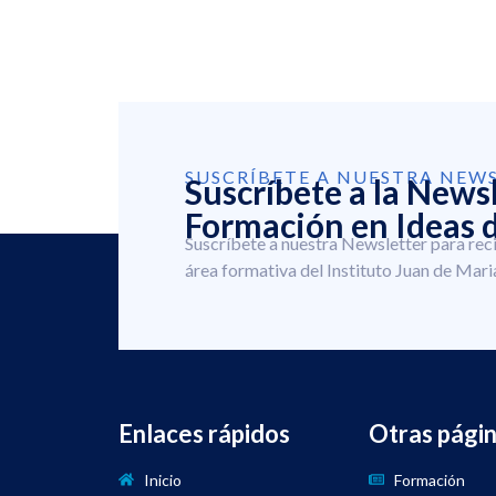
SUSCRÍBETE A NUESTRA NEW
Suscríbete a la News
Formación en Ideas d
Suscríbete a nuestra Newsletter para rec
área formativa del Instituto Juan de Mari
Enlaces rápidos
Otras pági
Inicio
Formación