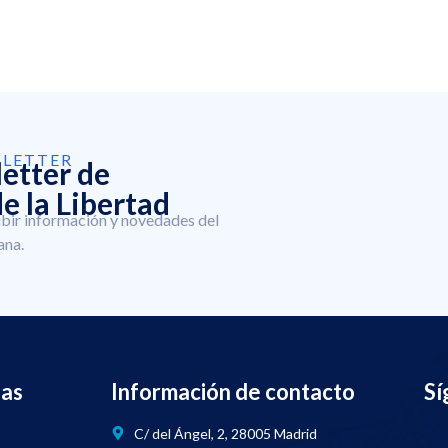
SLETTER
letter de
e la Libertad
ibir información y novedades del
ana.
nas
Información de contacto
Sí
C/ del Ángel, 2, 28005 Madrid