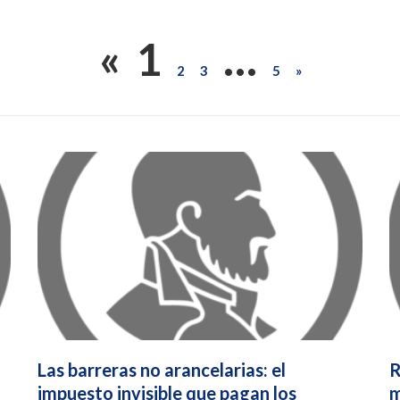
«
1
…
2
3
5
»
Las barreras no arancelarias: el
R
impuesto invisible que pagan los
m