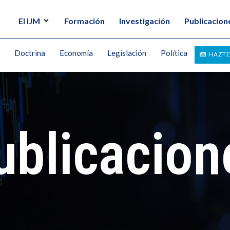
El IJM
Formación
Investigación
Publicacion
Doctrina
Economía
Legislación
Política
HAZTE
ublicacion