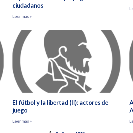
ciudadanos
L
Leer más »
El fútbol y la libertad (II): actores de
A
juego
A
Leer más »
L
1
…