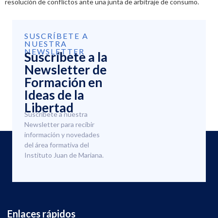
resolución de conflictos ante una junta de arbitraje de consumo.
SUSCRÍBETE A
NUESTRA
NEWSLETTER
Suscríbete a la
Newsletter de
Formación en
Ideas de la
Libertad
Suscríbete a nuestra
Newsletter para recibir
información y novedades
del área formativa del
Instituto Juan de Mariana.
Enlaces rápidos