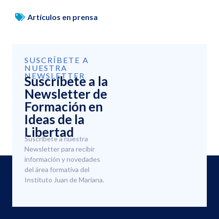
Artículos en prensa
SUSCRÍBETE A
NUESTRA
NEWSLETTER
Suscríbete a la
Newsletter de
Formación en
Ideas de la
Libertad
Suscríbete a nuestra
Newsletter para recibir
información y novedades
del área formativa del
Instituto Juan de Mariana.