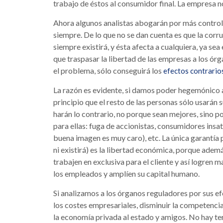
trabajo de éstos al consumidor final. La empresa no 
Ahora algunos analistas abogarán por más control, d
siempre. De lo que no se dan cuenta es que la corr
siempre existirá, y ésta afecta a cualquiera, ya s
que traspasar la libertad de las empresas a los órg
el problema, sólo conseguirá los
efectos contrario
La razón es evidente, si damos poder hegemónico a
principio que el resto de las personas sólo usarán 
harán lo contrario, no porque sean mejores, sino p
para ellas: fuga de accionistas, consumidores insa
buena imagen es muy caro), etc. La única garantía p
ni existirá) es la libertad económica, porque adem
trabajen en exclusiva para el cliente y así logren 
los empleados y amplíen su capital humano.
Si analizamos a los órganos reguladores por sus efe
los costes empresariales, disminuir la competencia,
la economía privada al estado y amigos. No hay ter