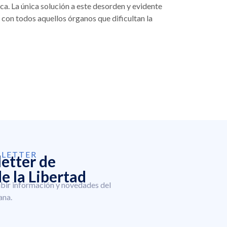
ca. La única solución a este desorden y evidente
r con todos aquellos órganos que dificultan la
SLETTER
letter de
e la Libertad
ibir información y novedades del
ana.