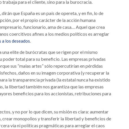
trabaja para el cliente, sino para la burocracia.
irán que España es un país de opereta, y en fin, lo de
upción, por el propio carácter de la acción humana
ea empresario, funcionario, ama de casa… Aquel que crea
anos coercitivos afines a los medios políticos es arreglar
.
s a los deseados
 una elite de burócratas que se rigen por el mismo
su poder total para su beneficio. Las empresas privadas
orque sus “malas artes” sólo repercutirían en pérdidas
tisfechos, daños en su imagen corporativa (y recuperar la
ara la transparencia privada (la estatal nunca ha existido
ás, la libertad también nos garantiza que las empresas
mayores beneficios para los accionistas, retribuciones para
ctos, y no por lo que dicen, su misión es clara: aumentar
 crear monopolios y transferir la libertad y beneficios de
cera vía ni políticas pragmáticas para arreglar el caos