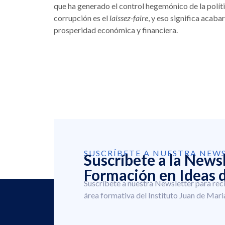
que ha generado el control hegemónico de la políti
corrupción es el
laissez-faire
, y eso significa acaba
prosperidad económica y financiera.
SUSCRÍBETE A NUESTRA NEW
Suscríbete a la News
Formación en Ideas d
Suscríbete a nuestra Newsletter para rec
área formativa del Instituto Juan de Mari