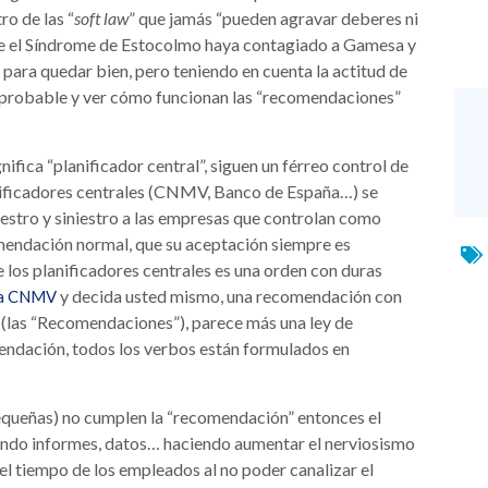
o de las “
soft law
” que jamás “pueden agravar deberes ni
 que el Síndrome de Estocolmo haya contagiado a Gamesa y
para quedar bien, pero teniendo en cuenta la actitud de
 probable y ver cómo funcionan las “recomendaciones”
fica “planificador central”, siguen un férreo control de
lanificadores centrales (CNMV, Banco de España…) se
diestro y siniestro a las empresas que controlan como
mendación normal, que su aceptación siempre es
de los planificadores centrales es una orden con duras
y decida usted mismo, una recomendación con
 la CNMV
a (las “Recomendaciones”), parece más una ley de
ndación, todos los verbos están formulados en
queñas) no cumplen la “recomendación” entonces el
diendo informes, datos… haciendo aumentar el nerviosismo
el tiempo de los empleados al no poder canalizar el