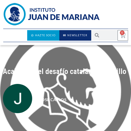
0
HAZTE SOCIO
NEWSLETTER
Acabar con el desafío catalán es sencillo
JOSÉ CARLOS