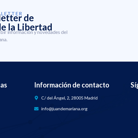
SLETTER
letter de
e la Libertad
ibir información y novedades del
ana.
nas
Información de contacto
Sí
C/ del Ángel, 2, 28005 Madrid
info@juandemariana.org