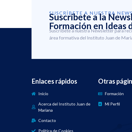
SUSCRÍBETE A NUESTRA NEW
Suscríbete a la News
Formación en Ideas d
Suscríbete a nuestra Newsletter para rec
área formativa del Instituto Juan de Mari
Enlaces rápidos
Otras pági
Inicio
Formación
Acerca del Instituto Juan de
Mi Perfil
Mariana
Contacto
Política de Cookies