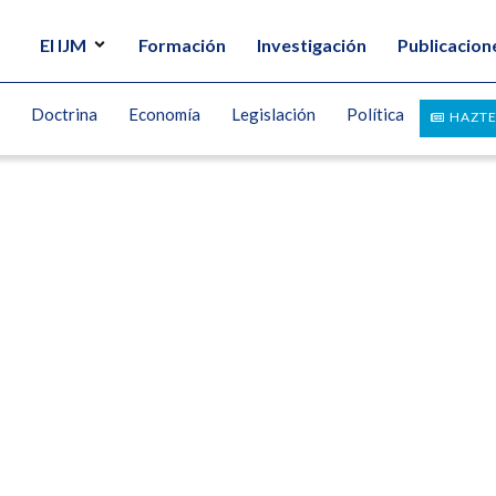
El IJM
Formación
Investigación
Publicacion
Doctrina
Economía
Legislación
Política
HAZTE
 desequilibrio
UEZ