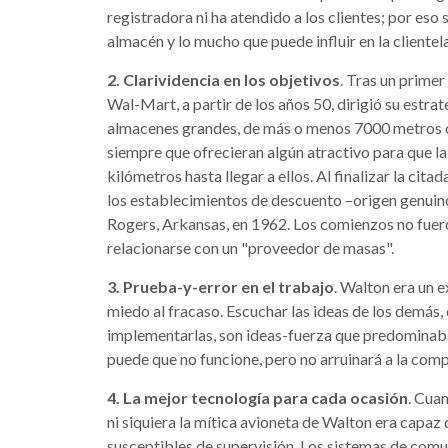
registradora ni ha atendido a los clientes; por eso
almacén y lo mucho que puede influir en la clientela
2. Clarividencia en los objetivos
. Tras un prime
Wal-Mart, a partir de los años 50, dirigió su estrat
almacenes grandes, de más o menos 7000 metros 
siempre que ofrecieran algún atractivo para que l
kilómetros hasta llegar a ellos. Al finalizar la cit
los establecimientos de descuento –origen genuino
Rogers, Arkansas, en 1962. Los comienzos no fuer
relacionarse con un "proveedor de masas".
3. Prueba-y-error en el trabajo
. Walton era un 
miedo al fracaso. Escuchar las ideas de los demás,
implementarlas, son ideas-fuerza que predominaban
puede que no funcione, pero no arruinará a la com
4. La mejor tecnología para cada ocasión
. Cua
ni siquiera la mítica avioneta de Walton era capaz
susceptibles de supervisión. Los sistemas de comun