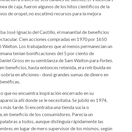
nea de caja, fueron algunos de los hitos científicos de la
vos de oropel, no escatimó recursos para la mejora
a José Ignacio del Castillo, el manantial de beneficios
ectacular. Cien acciones compradas en 1970 por 1650
ció Walton. Los trabajadores que al menos permanecían un
emana tenían bonificaciones del 5 por ciento de
a Daniel Gross en su semblanza de Sam Walton para
Forbes
.
en beneficios, hasta entonces retenida, era retribuida en
–sobria en aficiones– donó grandes sumas de dinero en
benéficas.
 que no encuentra inspiración encerrado en su
arecía allí donde se le necesitaba. Se jubiló en 1974,
os más tarde. Si encontraba una tienda sucia o
a, en beneficio de los consumidores. Parecía un
 palabras a todos, aunque distinguía rápidamente las
ombres
, en lugar de mero supervisor de los mismos, según