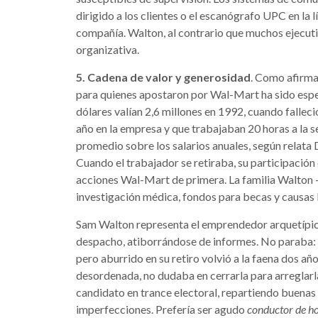
dirigido a los clientes o el escanógrafo UPC en la lí
compañía. Walton, al contrario que muchos ejecuti
organizativa.
5. Cadena de valor y generosidad
. Como afirmab
para quienes apostaron por Wal-Mart ha sido esp
dólares valían 2,6 millones en 1992, cuando falle
año en la empresa y que trabajaban 20 horas a la s
promedio sobre los salarios anuales, según relat
Cuando el trabajador se retiraba, su participación 
acciones Wal-Mart de primera. La familia Walton 
investigación médica, fondos para becas y causas 
Sam Walton representa el emprendedor arquetípico
despacho, atiborrándose de informes. No paraba: ap
pero aburrido en su retiro volvió a la faena dos añ
desordenada, no dudaba en cerrarla para arreglarl
candidato en trance electoral, repartiendo buenas
imperfecciones. Prefería ser agudo
conductor de h