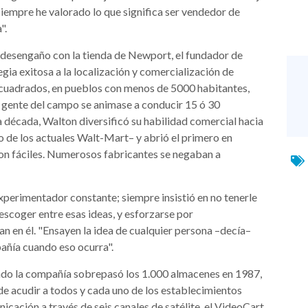
 siempre he valorado lo que significa ser vendedor de
".
r desengaño con la tienda de Newport, el fundador de
egia exitosa a la localización y comercialización de
cuadrados, en pueblos con menos de 5000 habitantes,
a gente del campo se animase a conducir 15 ó 30
ada década, Walton diversificó su habilidad comercial hacia
 de los actuales Walt-Mart– y abrió el primero en
on fáciles. Numerosos fabricantes se negaban a
experimentador constante; siempre insistió en no tenerle
 escoger entre esas ideas, y esforzarse por
 en él. "Ensayen la idea de cualquier persona –decía–
pañía cuando eso ocurra".
ndo la compañía sobrepasó los 1.000 almacenes en 1987,
 de acudir a todos y cada uno de los establecimientos
icación a través de seis canales de satélite, el VideoCart