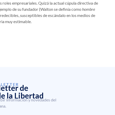
s roles empresariales. Quizá la actual cúpula directiva de
 ejemplo de su fundador (Walton se definía como
hombre
 predecibles, susceptibles de escándalo en los medios de
ria muy estimable.
SLETTER
letter de
e la Libertad
ibir información y novedades del
ana.