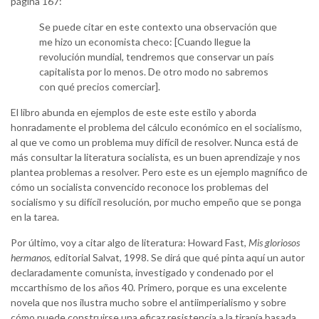
página 167:
Se puede citar en este contexto una observación que
me hizo un economista checo: [Cuando llegue la
revolución mundial, tendremos que conservar un país
capitalista por lo menos. De otro modo no sabremos
con qué precios comerciar].
El libro abunda en ejemplos de este este estilo y aborda
honradamente el problema del cálculo económico en el socialismo,
al que ve como un problema muy difícil de resolver. Nunca está de
más consultar la literatura socialista, es un buen aprendizaje y nos
plantea problemas a resolver. Pero este es un ejemplo magnífico de
cómo un socialista convencido reconoce los problemas del
socialismo y su difícil resolución, por mucho empeño que se ponga
en la tarea.
Por último, voy a citar algo de literatura: Howard Fast,
Mis gloriosos
hermanos
, editorial Salvat, 1998. Se dirá que qué pinta aquí un autor
declaradamente comunista, investigado y condenado por el
mccarthismo de los años 40. Primero, porque es una excelente
novela que nos ilustra mucho sobre el antiimperialismo y sobre
cómo puede construirse una eficaz resistencia a la tiranía basada