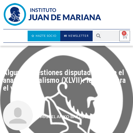
0
HAZTE SOCIO
NEWSLETTER
Algunas cuestiones disputadas sobre el
anarcocapitalismo (XLVII): lecturas para
el verano
MIGUEL ANXO BASTOS