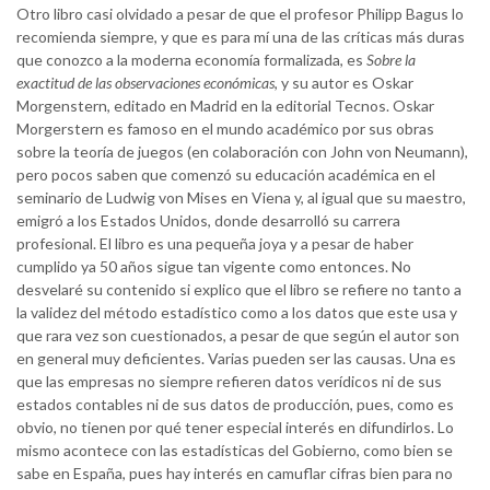
Otro libro casi olvidado a pesar de que el profesor Philipp Bagus lo
recomienda siempre, y que es para mí una de las críticas más duras
que conozco a la moderna economía formalizada, es
Sobre la
exactitud de las observaciones económicas
, y su autor es Oskar
Morgenstern, editado en Madrid en la editorial Tecnos. Oskar
Morgerstern es famoso en el mundo académico por sus obras
sobre la teoría de juegos (en colaboración con John von Neumann),
pero pocos saben que comenzó su educación académica en el
seminario de Ludwig von Mises en Viena y, al igual que su maestro,
emigró a los Estados Unidos, donde desarrolló su carrera
profesional. El libro es una pequeña joya y a pesar de haber
cumplido ya 50 años sigue tan vigente como entonces. No
desvelaré su contenido si explico que el libro se refiere no tanto a
la validez del método estadístico como a los datos que este usa y
que rara vez son cuestionados, a pesar de que según el autor son
en general muy deficientes. Varias pueden ser las causas. Una es
que las empresas no siempre refieren datos verídicos ni de sus
estados contables ni de sus datos de producción, pues, como es
obvio, no tienen por qué tener especial interés en difundirlos. Lo
mismo acontece con las estadísticas del Gobierno, como bien se
sabe en España, pues hay interés en camuflar cifras bien para no