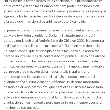
libros fáciles o refrescantes, pues entiendo que precisamente es
en el verano cuando más tiempo hay para poder leer libros bien
gruesos bien de cierta dificultad. Espero que sean de su agrado y si
alguna de las lecturas les resulta interesante o aprenden algo con
ella creo que mi misión al escribir esto estará cumplida.
El primero que vamos a mencionar es un clásico del antieuropeismo,
del viejo
tory
John Laughland. Se llama
La fuente impura
y está
editado por la editorial Andrés Bello de Chile en 2001. No mentiría
si dijese que es el libro que más me ha influido en mi visión de la
unidad europea, que al principio no veía mal, pero que ahora me
parece un intento más de centralización política. El libro nos ofrece
primero una visión histórica, no muy amable de los intentos de
unificación europea, y después otra visión, tampoco muy favorable,
del proceso de creación de la moderna UE. El autor tiene
querencias por la escuela austriaca más ortodoxa, en especial
cuando critica al euro y cuando defiende un sistema monetario
basado en el viejo patrón oro, que para él es el sistema monetario
que en verdad unificaría el comercio y las relaciones financieras, no
sólo a nivel europeo sino mundial. Es un libro que no tuvo mucha
divulgación en su momento pero que visto en el tiempo acertó en
muchos de sus análisis.