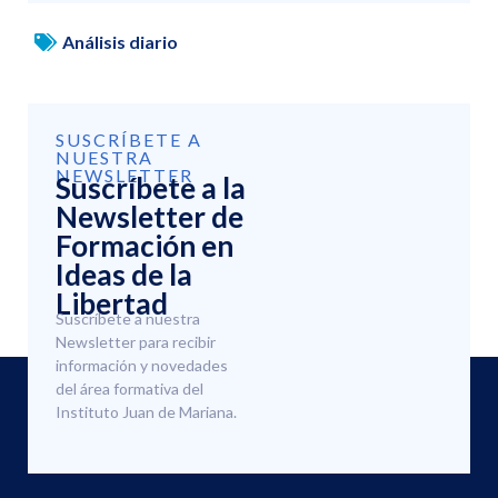
Análisis diario
SUSCRÍBETE A
NUESTRA
NEWSLETTER
Suscríbete a la
Newsletter de
Formación en
Ideas de la
Libertad
Suscríbete a nuestra
Newsletter para recibir
información y novedades
del área formativa del
Instituto Juan de Mariana.