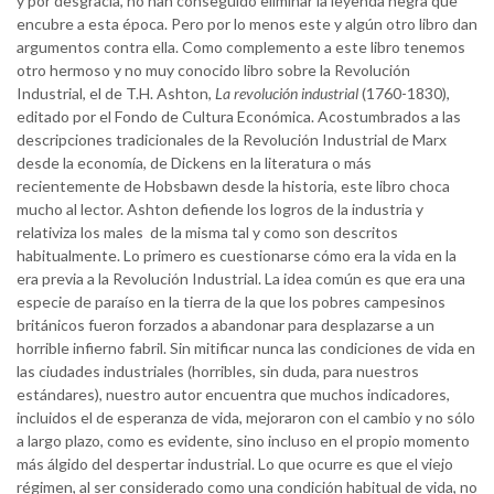
y por desgracia, no han conseguido eliminar la leyenda negra que
encubre a esta época. Pero por lo menos este y algún otro libro dan
argumentos contra ella. Como complemento a este libro tenemos
otro hermoso y no muy conocido libro sobre la Revolución
Industrial, el de T.H. Ashton,
La revolución industrial
(1760-1830),
editado por el Fondo de Cultura Económica. Acostumbrados a las
descripciones tradicionales de la Revolución Industrial de Marx
desde la economía, de Dickens en la literatura o más
recientemente de Hobsbawn desde la historia, este libro choca
mucho al lector. Ashton defiende los logros de la industria y
relativiza los males de la misma tal y como son descritos
habitualmente. Lo primero es cuestionarse cómo era la vida en la
era previa a la Revolución Industrial. La idea común es que era una
especie de paraíso en la tierra de la que los pobres campesinos
británicos fueron forzados a abandonar para desplazarse a un
horrible infierno fabril. Sin mitificar nunca las condiciones de vida en
las ciudades industriales (horribles, sin duda, para nuestros
estándares), nuestro autor encuentra que muchos indicadores,
incluidos el de esperanza de vida, mejoraron con el cambio y no sólo
a largo plazo, como es evidente, sino incluso en el propio momento
más álgido del despertar industrial. Lo que ocurre es que el viejo
régimen, al ser considerado como una condición habitual de vida, no