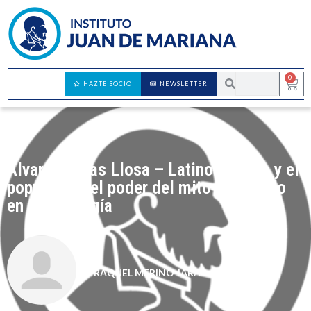
0
HAZTE SOCIO
NEWSLETTER
Álvaro Vargas Llosa – Latinoamérica y el
populismo: el poder del mito y el relato
en la ideología
RAQUEL MERINO JARA