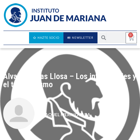
0
HAZTE SOCIO
NEWSLETTER
Álvaro Vargas Llosa – Los intelectuales y
el totalitarismo
RAQUEL MERINO JARA