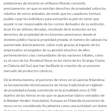
poblaciones de bisonte en el Nuevo Mundo consistió,
precisamente, en que no existían derechos de propiedad sobre los
rebaños de estos animales, de modo que los cazadores furtivos
podían cazar los individuos para extraerles la piel sin tener que
asumir ni ser responsable de los costes derivados de su extinción
local. En las últimas décadas, resultado de la evolución en los
derechos de propiedad de los bisontes americanos desde el
dominio público hacia la propiedad privada, el número de cabezas ha
aumentado drásticamente, sobre todo gracias al ingenio de los
empresarios encargados de su gestión (muchos de ellos
pertenecientes a las comunidades de las naciones tribales, como
es el caso de los Rosebud Sioux en las tierra de los Sicangu Oyate
en Dakota del Sur) que han facilitado la creación de un potente
mercado de productos cárnicos.
De la misma manera, el pastoreo de renos en la Laponia finlandesa
se ha mantenido históricamente de forma tradicional en régimen
de propiedad privada, existiendo en la actualidad unos 6.700
dueños de las tierras en las que se apacentan (datos extraídos de
la
Reindeer Herders’ Association
). Aunque en Finlandia el pastoreo de
renos no es considerado fiscalmente como una actividad con ánimo
de lucro y el número máximo de cabezas para un único empresario