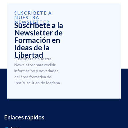
SUSCRÍBETE A
NUESTRA
NEWSLETTER
Suscríbete a la
Newsletter de
Formación en
Ideas de la
Libertad
Suscríbete a nuestra
Newsletter para recibir
información y novedades
del área formativa del
Instituto Juan de Mariana.
Enlaces rápidos