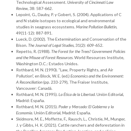
Technological Assessment.
University of Cincinnati Law
Review
, 38: 587-662.
Lepoint, G., Dauby, P. y Gobert, S. (2004). Applications of C
and N stable isotopes to ecological and environmental
studies in seagrass ecosystems.
Marine Pollution Bulletin
,
49(11-12): 887-891.
Lueck, D. (2002). The Extermination and Conservation of the
Bison.
The Journal of Legal Studies
, 31(2): 609-652.
Repetto, R. (1988).
The Forest for the Trees? Government Policies
and the Misuse of Forest Resources
. World Resources Institute,
Washington D.C.: Estados Unidos.
Rothbard, M. N. (1990). “Law, Property Rights, and Air
Pollution”, en Block, W. E. (ed.)
Economics and the Environment:
A Reconciliation
(pp. 233-279), The Fraiser Institute,
Vancouver: Canadá.
Rothbard, M. N. (1995).
La Ética de la Libertad
. Unión Editorial,
Madrid: España.
Rothbard, M. N. (2015).
Poder y Mercado: El Gobierno y la
Economía
. Unión Editorial, Madrid: España.
Skidmore, M. E., Moffette, F., Rausch, L., Christie, M., Munger,
J. y Gibbs, H. K. (2021). Cattle ranchers and deforestation in