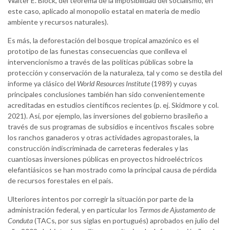
Walter E. Block, del teorema de la imposibilidad del socialismo, en
este caso, aplicado al monopolio estatal en materia de medio
ambiente y recursos naturales).
Es más, la deforestación del bosque tropical amazónico es el
prototipo de las funestas consecuencias que conlleva el
intervencionismo a través de las políticas públicas sobre la
protección y conservación de la naturaleza, tal y como se destila del
informe ya clásico del
World Resources Institute
(1989) y cuyas
principales conclusiones también han sido convenientemente
acreditadas en estudios científicos recientes (p. ej. Skidmore y col.
2021). Así, por ejemplo, las inversiones del gobierno brasileño a
través de sus programas de subsidios e incentivos fiscales sobre
los ranchos ganaderos y otras actividades agropastorales, la
construcción indiscriminada de carreteras federales y las
cuantiosas inversiones públicas en proyectos hidroeléctricos
elefantiásicos se han mostrado como la principal causa de pérdida
de recursos forestales en el país.
Ulteriores intentos por corregir la situación por parte de la
administración federal, y en particular los
Termos de Ajustamento de
Conduta
(TACs, por sus siglas en portugués) aprobados en julio del