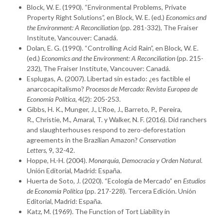
Block, W. E. (1990). “Environmental Problems, Private
Property Right Solutions”, en Block, W. E. (ed.)
Economics and
the Environment: A Reconciliation
(pp. 281-332), The Fraiser
Institute, Vancouver: Canadá.
Dolan, E. G. (1990). “Controlling Acid Rain”, en Block, W. E.
(ed.)
Economics and the Environment: A Reconciliation
(pp. 215-
232), The Fraiser Institute, Vancouver: Canadá.
Esplugas, A. (2007). Libertad sin estado: ¿es factible el
anarcocapitalismo?
Procesos de Mercado: Revista Europea de
Economía Política
, 4(2): 205-253.
Gibbs, H. K., Munger, J., L’Roe, J., Barreto, P., Pereira,
R., Christie, M., Amaral, T. y Walker, N. F. (2016). Did ranchers
and slaughterhouses respond to zero-deforestation
agreements in the Brazilian Amazon?
Conservation
Letters
, 9, 32-42.
Hoppe, H.-H. (2004).
Monarquía, Democracia y Orden Natural
.
Unión Editorial, Madrid: España.
Huerta de Soto, J. (2020). “Ecología de Mercado” en
Estudios
de Economía Política
(pp. 217-228). Tercera Edición. Unión
Editorial, Madrid: España.
Katz, M. (1969). The Function of Tort Liability in