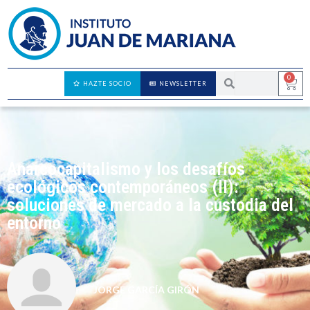
0
HAZTE SOCIO
NEWSLETTER
Anarcocapitalismo y los desafíos
ecológicos contemporáneos (II):
soluciones de mercado a la custodia del
entorno
JORGE GARCÍA GIRÓN