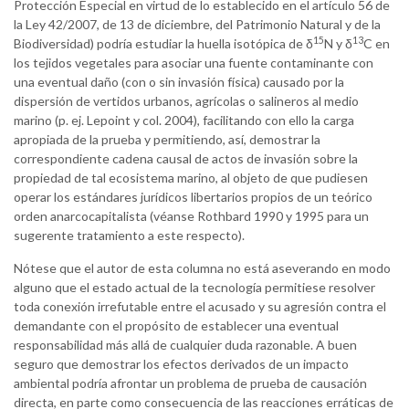
Protección Especial en virtud de lo establecido en el artículo 56 de
la Ley 42/2007, de 13 de diciembre, del Patrimonio Natural y de la
15
13
Biodiversidad) podría estudiar la huella isotópica de δ
N y δ
C en
los tejidos vegetales para asociar una fuente contaminante con
una eventual daño (con o sin invasión física) causado por la
dispersión de vertidos urbanos, agrícolas o salineros al medio
marino (p. ej. Lepoint y col. 2004), facilitando con ello la carga
apropiada de la prueba y permitiendo, así, demostrar la
correspondiente cadena causal de actos de invasión sobre la
propiedad de tal ecosistema marino, al objeto de que pudiesen
operar los estándares jurídicos libertarios propios de un teórico
orden anarcocapitalista (véanse Rothbard 1990 y 1995 para un
sugerente tratamiento a este respecto).
Nótese que el autor de esta columna no está aseverando en modo
alguno que el estado actual de la tecnología permitiese resolver
toda conexión irrefutable entre el acusado y su agresión contra el
demandante con el propósito de establecer una eventual
responsabilidad más allá de cualquier duda razonable. A buen
seguro que demostrar los efectos derivados de un impacto
ambiental podría afrontar un problema de prueba de causación
directa, en parte como consecuencia de las reacciones erráticas de