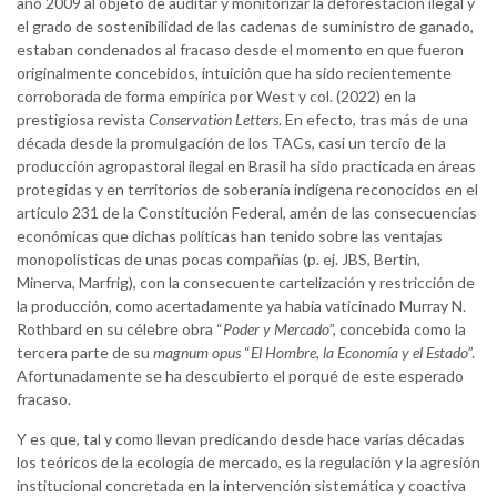
año 2009 al objeto de auditar y monitorizar la deforestación ilegal y
el grado de sostenibilidad de las cadenas de suministro de ganado,
estaban condenados al fracaso desde el momento en que fueron
originalmente concebidos, intuición que ha sido recientemente
corroborada de forma empírica por West y col. (2022) en la
prestigiosa revista
Conservation Letters
. En efecto, tras más de una
década desde la promulgación de los TACs, casi un tercio de la
producción agropastoral ilegal en Brasil ha sido practicada en áreas
protegidas y en territorios de soberanía indígena reconocidos en el
artículo 231 de la Constitución Federal, amén de las consecuencias
económicas que dichas políticas han tenido sobre las ventajas
monopolísticas de unas pocas compañías (p. ej. JBS, Bertin,
Minerva, Marfrig), con la consecuente cartelización y restricción de
la producción, como acertadamente ya había vaticinado Murray N.
Rothbard en su célebre obra “
Poder y Mercado
”, concebida como la
tercera parte de su
magnum opus
“
El Hombre, la Economía y el Estado
”.
Afortunadamente se ha descubierto el porqué de este esperado
fracaso.
Y es que, tal y como llevan predicando desde hace varias décadas
los teóricos de la ecología de mercado, es la regulación y la agresión
institucional concretada en la intervención sistemática y coactiva