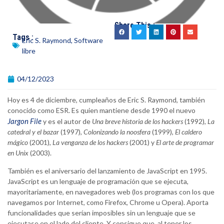
Share This :
Tags :
Eric S. Raymond
,
Software
libre
04/12/2023
Hoy es 4 de diciembre, cumpleaños de Eric S. Raymond, también
conocido como ESR. Es quien mantiene desde 1990 el nuevo
Jargon File
y es el autor de
Una breve historia de los hackers
(1992),
La
catedral y el bazar
(1997),
Colonizando la noosfera
(1999),
El caldero
mágico
(2001),
La venganza de los hackers
(2001) y
El arte de programar
en Unix
(2003).
También es el aniversario del lanzamiento de JavaScript en 1995.
JavaScript es un lenguaje de programación que se ejecuta,
mayoritariamente, en navegadores web (los programas con los que
navegamos por Internet, como Firefox, Chrome u Opera). Aporta
funcionalidades que serían imposibles sin un lenguaje que se
ejecutase en el lado del cliente. Y consigue que, al tener los