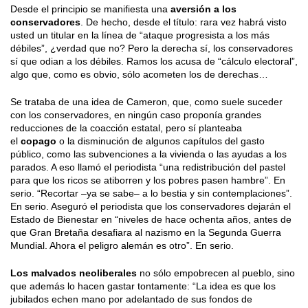
Desde el principio se manifiesta una
aversión a los
conservadores
. De hecho, desde el título: rara vez habrá visto
usted un titular en la línea de “ataque progresista a los más
débiles”, ¿verdad que no? Pero la derecha sí, los conservadores
sí que odian a los débiles. Ramos los acusa de “cálculo electoral”,
algo que, como es obvio, sólo acometen los de derechas…
Se trataba de una idea de Cameron, que, como suele suceder
con los conservadores, en ningún caso proponía grandes
reducciones de la coacción estatal, pero sí planteaba
el
copago
o la disminución de algunos capítulos del gasto
público, como las subvenciones a la vivienda o las ayudas a los
parados. A eso llamó el periodista “una redistribución del pastel
para que los ricos se atiborren y los pobres pasen hambre”. En
serio. “Recortar –ya se sabe– a lo bestia y sin contemplaciones”.
En serio. Aseguró el periodista que los conservadores dejarán el
Estado de Bienestar en “niveles de hace ochenta años, antes de
que Gran Bretaña desafiara al nazismo en la Segunda Guerra
Mundial. Ahora el peligro alemán es otro”. En serio.
Los malvados neoliberales
no sólo empobrecen al pueblo, sino
que además lo hacen gastar tontamente: “La idea es que los
jubilados echen mano por adelantado de sus fondos de