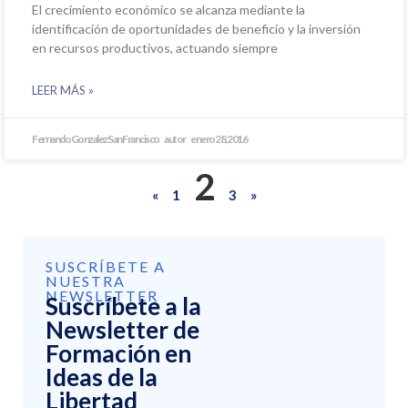
El crecimiento económico se alcanza mediante la
identificación de oportunidades de beneficio y la inversión
en recursos productivos, actuando siempre
LEER MÁS »
Fernando Gonzalez San Francisco
enero 28, 2016
2
«
1
3
»
SUSCRÍBETE A
NUESTRA
NEWSLETTER
Suscríbete a la
Newsletter de
Formación en
Ideas de la
Libertad