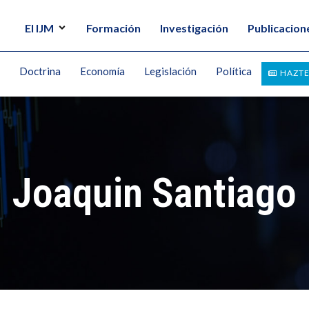
El IJM
Formación
Investigación
Publicacion
Doctrina
Economía
Legislación
Política
HAZTE
Joaquin Santiago