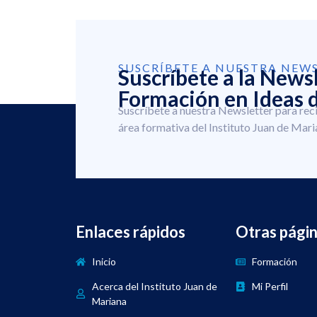
SUSCRÍBETE A NUESTRA NEW
Suscríbete a la News
Formación en Ideas d
Suscríbete a nuestra Newsletter para rec
área formativa del Instituto Juan de Mari
Enlaces rápidos
Otras pági
Inicio
Formación
Acerca del Instituto Juan de
Mi Perfil
Mariana