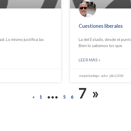
Cuestiones liberales
d. Lo mismo justifica las
La del Estado, desde el punto
Bien lo sabemos los que
LEER MÁS »
Joaquin Santiago
julio 2, 2008
…
7
»
«
1
5
6