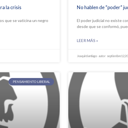
a la crisis
No hablen de “poder” jud
 los que se vaticina un negro
El poder judicial no existe co
desde que se conformó, pu
LEER MÁS »
Joaquin Santiago
septiembre 12, 2
PENSAMIENTO LIBERAL