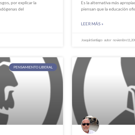
sgos, por explicar la
Es la alternativa más apropi
ndógenas del
piensan que la educación ofic
LEER MÁS »
Joaquin Santiago
noviembre 11, 20
PENSAMIENTO LIBERAL