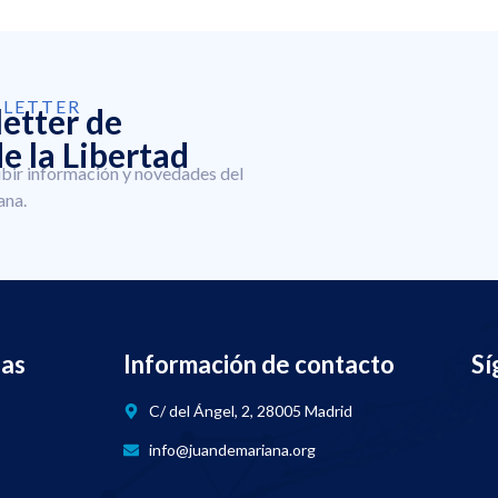
SLETTER
letter de
e la Libertad
ibir información y novedades del
ana.
nas
Información de contacto
Sí
C/ del Ángel, 2, 28005 Madrid
info@juandemariana.org