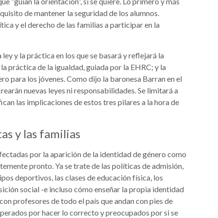
ue “guían la orientación”, si se quiere. Lo primero y más
quisito de mantener la seguridad de los alumnos.
ica y el derecho de las familias a participar en la
ley y la práctica en los que se basará y reflejará la
; la práctica de la igualdad, guiada por la EHRC; y la
ero para los jóvenes. Como dijo la baronesa Barran en el
rearán nuevas leyes ni responsabilidades. Se limitará a
fican las implicaciones de estos tres pilares a la hora de
as y las familias
fectadas por la aparición de la identidad de género como
ntemente pronto. Ya se trate de las políticas de admisión,
ipos deportivos, las clases de educación física, los
sición social -e incluso cómo enseñar la propia identidad
 con profesores de todo el país que andan con pies de
sperados por hacer lo correcto y preocupados por si se