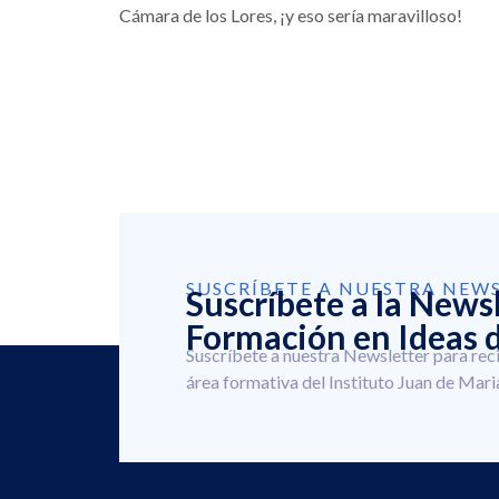
Cámara de los Lores, ¡y eso sería maravilloso!
SUSCRÍBETE A NUESTRA NEW
Suscríbete a la News
Formación en Ideas d
Suscríbete a nuestra Newsletter para rec
área formativa del Instituto Juan de Mari