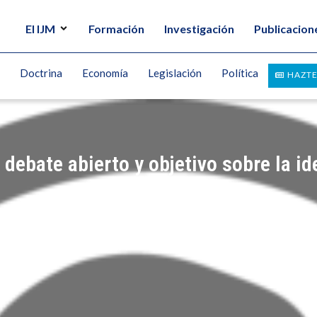
El IJM
Formación
Investigación
Publicacion
Doctrina
Economía
Legislación
Política
HAZTE
debate abierto y objetivo sobre la id