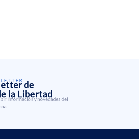
SLETTER
letter de
e la Libertad
ibir información y novedades del
ana.