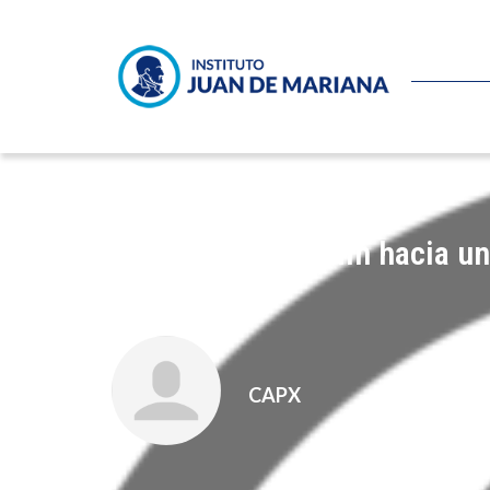
¿Avanzamos por fin hacia un 
escuelas?
CAPX