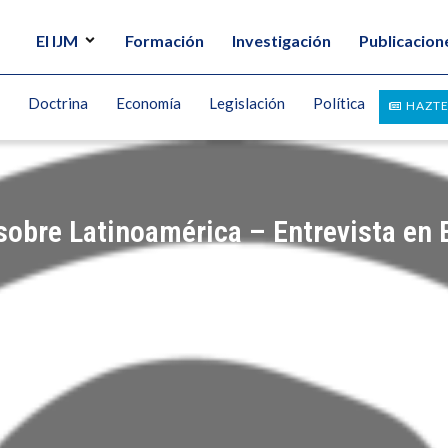
El IJM
Formación
Investigación
Publicacion
Doctrina
Economía
Legislación
Política
HAZTE
 sobre Latinoamérica – Entrevista en
UEZ