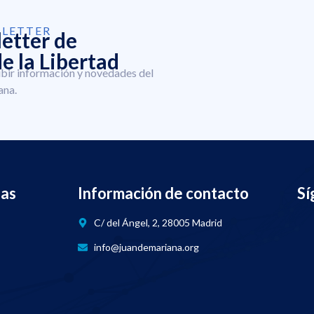
SLETTER
letter de
e la Libertad
ibir información y novedades del
ana.
nas
Información de contacto
Sí
C/ del Ángel, 2, 28005 Madrid
info@juandemariana.org