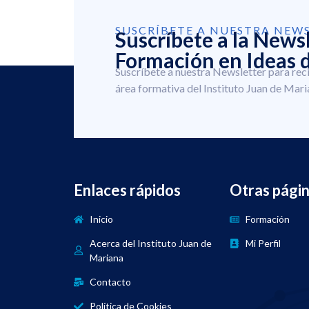
SUSCRÍBETE A NUESTRA NEW
Suscríbete a la News
Formación en Ideas d
Suscríbete a nuestra Newsletter para rec
área formativa del Instituto Juan de Mari
Enlaces rápidos
Otras pági
Inicio
Formación
Acerca del Instituto Juan de
Mi Perfil
Mariana
Contacto
Política de Cookies