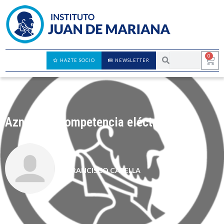
0
HAZTE SOCIO
NEWSLETTER
Aznar y la competencia eléctrica
FRANCISCO CAPELLA