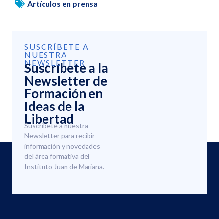
Artículos en prensa
SUSCRÍBETE A
NUESTRA
NEWSLETTER
Suscríbete a la
Newsletter de
Formación en
Ideas de la
Libertad
Suscríbete a nuestra
Newsletter para recibir
información y novedades
del área formativa del
Instituto Juan de Mariana.