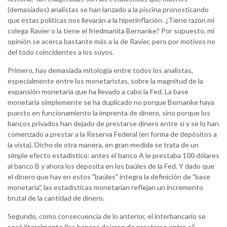
(demasiados) analistas se han lanzado a la piscina pronosticando
que estas políticas nos llevarán a la hiperinflación. ¿Tiene razón mi
colega Ravier o la tiene el friedmanita Bernanke? Por supuesto, mi
opinión se acerca bastante más a la de Ravier, pero por motivos no
del todo coincidentes a los suyos.
Primero, hay demasiada mitología entre todos los analistas,
especialmente entre los monetaristas, sobre la magnitud de la
expansión monetaria que ha llevado a cabo la Fed. La base
monetaria simplemente se ha duplicado no porque Bernanke haya
puesto en funcionamiento la imprenta de dinero, sino porque los
bancos privados han dejado de prestarse dinero entre sí y se lo han
comenzado a prestar a la Reserva Federal (en forma de depósitos a
la vista). Dicho de otra manera, en gran medida se trata de un
simple efecto estadístico: antes el banco A le prestaba 100 dólares
al banco B y ahora los deposita en los baúles de la Fed. Y dado que
el dinero que hay en estos "baúles" integra la definición de "base
monetaria", las estadísticas monetarian reflejan un incremento
brutal de la cantidad de dinero.
Segundo, como consecuencia de lo anterior, el interbancario se
secó literalmente (los bancos dejaron de prestarse entre sí)