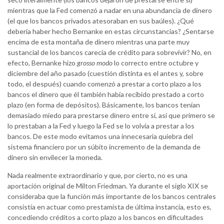
mientras que la Fed comenzó a nadar en una abundancia de dinero
(el que los bancos privados atesoraban en sus baúles). ¿Qué
debería haber hecho Bernanke en estas circunstancias? ¿Sentarse
encima de esta montaña de dinero mientras una parte muy
sustancial de los bancos carecía de crédito para sobrevivir? No, en
efecto, Bernanke hizo
grosso modo
lo correcto entre octubre y
diciembre del año pasado (cuestión distinta es el antes y, sobre
todo, el después) cuando comenzó a prestar a corto plazo a los
bancos el dinero que él también había recibido prestado a corto
plazo (en forma de depósitos). Básicamente, los bancos tenían
demasiado miedo para prestarse dinero entre sí, así que primero se
lo prestaban a la Fed y luego la Fed se lo volvía a prestar a los
bancos. De este modo evitamos una innecesaria quiebra del
sistema financiero por un súbito incremento de la demanda de
dinero sin envilecer la moneda.
Nada realmente extraordinario y que, por cierto, no es una
aportación original de Milton Friedman. Ya durante el siglo XIX se
consideraba que la función más importante de los bancos centrales
consistía en actuar como prestamista de última instancia, esto es,
concediendo créditos a corto plazo a los bancos en dificultades