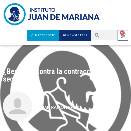
0
HAZTE SOCIO
NEWSLETTER
¿Bernanke contra la contracción
secundaria?
JUAN RAMÓN RALLO