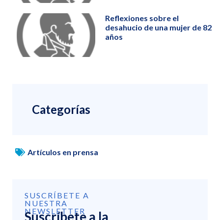
Reflexiones sobre el
desahucio de una mujer de 82
años
Categorías
Artículos en prensa
SUSCRÍBETE A
NUESTRA
NEWSLETTER
Suscríbete a la