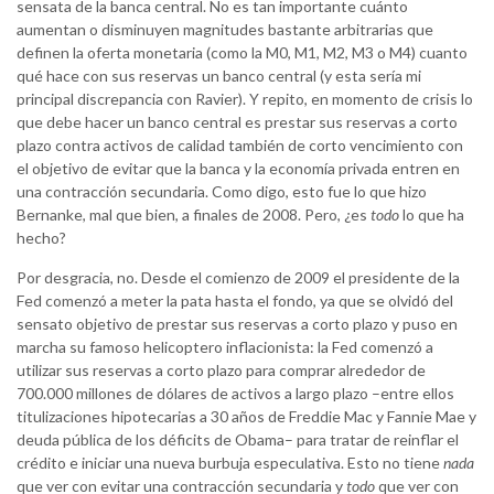
sensata de la banca central. No es tan importante cuánto
aumentan o disminuyen magnitudes bastante arbitrarias que
definen la oferta monetaria (como la M0, M1, M2, M3 o M4) cuanto
qué hace con sus reservas un banco central (y esta sería mi
principal discrepancia con Ravier). Y repito, en momento de crisis lo
que debe hacer un banco central es prestar sus reservas a corto
plazo contra activos de calidad también de corto vencimiento con
el objetivo de evitar que la banca y la economía privada entren en
una contracción secundaria. Como digo, esto fue lo que hizo
Bernanke, mal que bien, a finales de 2008. Pero, ¿es
todo
lo que ha
hecho?
Por desgracia, no. Desde el comienzo de 2009 el presidente de la
Fed comenzó a meter la pata hasta el fondo, ya que se olvidó del
sensato objetivo de prestar sus reservas a corto plazo y puso en
marcha su famoso helicoptero inflacionista: la Fed comenzó a
utilizar sus reservas a corto plazo para comprar alrededor de
700.000 millones de dólares de activos a largo plazo –entre ellos
titulizaciones hipotecarias a 30 años de Freddie Mac y Fannie Mae y
deuda pública de los déficits de Obama– para tratar de reinflar el
crédito e iniciar una nueva burbuja especulativa. Esto no tiene
nada
que ver con evitar una contracción secundaria y
todo
que ver con