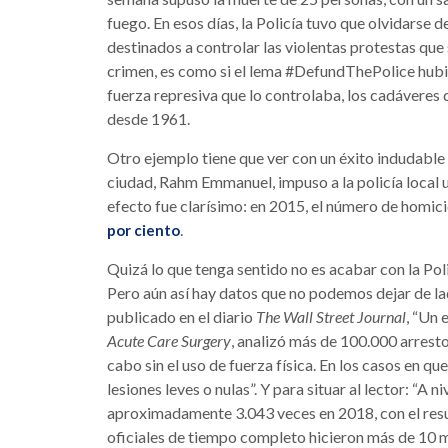
fuego. En esos días, la Policía tuvo que olvidarse 
destinados a controlar las violentas protestas que
crimen, es como si el lema #DefundThePolice hubie
fuerza represiva que lo controlaba, los cadáveres 
desde 1961.
Otro ejemplo tiene que ver con un éxito indudable
ciudad, Rahm Emmanuel, impuso a la policía local un
efecto fue clarísimo: en 2015, el número de homic
.
por ciento
Quizá lo que tenga sentido no es acabar con la Pol
Pero aún así hay datos que no podemos dejar de la
publicado en el diario
The Wall Street Journal
, “Un 
Acute Care Surgery
, analizó más de 100.000 arresto
cabo sin el uso de fuerza física. En los casos en que
lesiones leves o nulas”. Y para situar al lector: “A 
aproximadamente 3.043 veces en 2018, con el resu
oficiales de tiempo completo hicieron más de 10 m