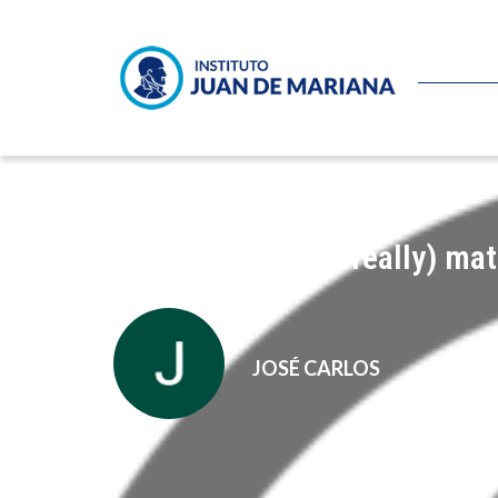
Black lives (don’t really) mat
JOSÉ CARLOS