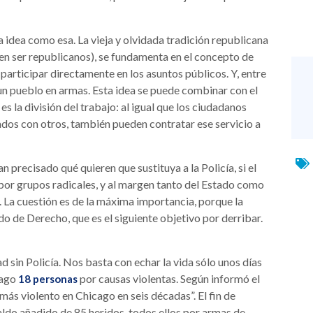
 idea como esa. La vieja y olvidada tradición republicana
en ser republicanos), se fundamenta en el concepto de
a participar directamente en los asuntos públicos. Y, entre
 un pueblo en armas. Esta idea se puede combinar con el
s la división del trabajo: al igual que los ciudadanos
dos con otros, también pueden contratar ese servicio a
 precisado qué quieren que sustituya a la Policía, si el
or grupos radicales, y al margen tanto del Estado como
. La cuestión es de la máxima importancia, porque la
ado de Derecho, que es el siguiente objetivo por derribar.
sin Policía. Nos basta con echar la vida sólo unos días
cago
por causas violentas. Según informó el
18 personas
más violento en Chicago en seis décadas”. El fin de
ldo añadido de 85 heridos, todos ellos por armas de