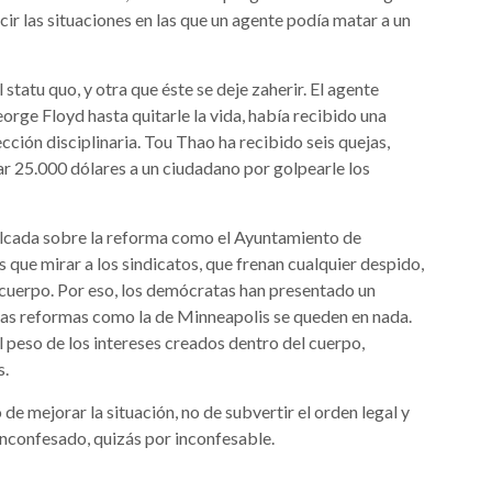
ir las situaciones en las que un agente podía matar a un
 statu quo, y otra que éste se deje zaherir. El agente
eorge Floyd hasta quitarle la vida, había recibido una
ción disciplinaria. Tou Thao ha recibido seis quejas,
r 25.000 dólares a un ciudadano por golpearle los
n volcada sobre la reforma como el Ayuntamiento de
 que mirar a los sindicatos, que frenan cualquier despido,
l cuerpo. Por eso, los demócratas han presentado un
 las reformas como la de Minneapolis se queden en nada.
l peso de los intereses creados dentro del cuerpo,
s.
 de mejorar la situación, no de subvertir el orden legal y
 inconfesado, quizás por inconfesable.