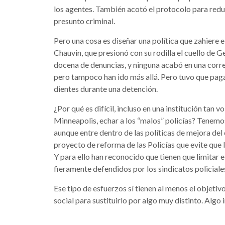
los agentes. También acotó el protocolo para reduc
presunto criminal.
Pero una cosa es diseñar una política que zahiere el
Chauvin, que presionó con su rodilla el cuello de G
docena de denuncias, y ninguna acabó en una correc
pero tampoco han ido más allá. Pero tuvo que paga
dientes durante una detención.
¿Por qué es difícil, incluso en una institución ta
Minneapolis, echar a los “malos” policías? Tenemos
aunque entre dentro de las políticas de mejora de
proyecto de reforma de las Policías que evite que
Y para ello han reconocido que tienen que limitar e
fieramente defendidos por los sindicatos policiale
Ese tipo de esfuerzos sí tienen al menos el objetivo
social para sustituirlo por algo muy distinto. Algo