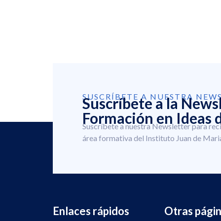
SUSCRÍBETE A NUESTRA NEW
Suscríbete a la News
Formación en Ideas d
Suscríbete a nuestra Newsletter para rec
área formativa del Instituto Juan de Mari
Enlaces rápidos
Otras pági