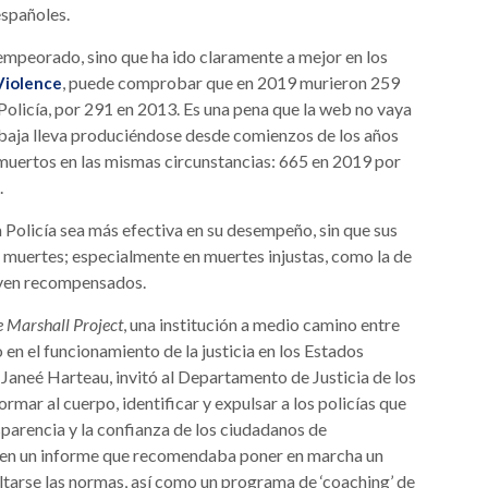
spañoles.
empeorado, sino que ha ido claramente a mejor en los
, puede comprobar que en 2019 murieron 259
Violence
Policía, por 291 en 2013. Es una pena que la web no vaya
a baja lleva produciéndose desde comienzos de los años
muertos en las mismas circunstancias: 665 en 2019 por
.
 Policía sea más efectiva en su desempeño, sin que sus
 muertes; especialmente en muertes injustas, como la de
 ven recompensados.
 Marshall Project
, una institución a medio camino entre
en el funcionamiento de la justicia en los Estados
, Janeé Harteau, invitó al Departamento de Justicia de los
mar al cuerpo, identificar y expulsar a los policías que
nsparencia y la confianza de los ciudadanos de
 en un informe que recomendaba poner en marcha un
altarse las normas, así como un programa de ‘coaching’ de