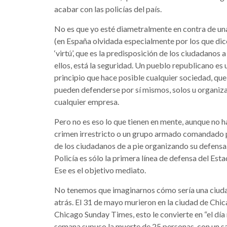
acabar con las policías del país.
No es que yo esté diametralmente en contra de una
(en España olvidada especialmente por los que dic
‘virtú’, que es la predisposición de los ciudadanos 
ellos, está la seguridad. Un pueblo republicano es
principio que hace posible cualquier sociedad, que e
pueden defenderse por sí mismos, solos u organiza
cualquier empresa.
Pero no es eso lo que tienen en mente, aunque no han
crimen irrestricto o un grupo armado comandado p
de los ciudadanos de a pie organizando su defensa
Policía es sólo la primera línea de defensa del Est
Ese es el objetivo mediato.
No tenemos que imaginarnos cómo sería una ciudad 
atrás. El 31 de mayo murieron en la ciudad de Chi
Chicago Sunday Times, esto le convierte en “el día 
semana supuso la muerte de 25 personas, con un sa