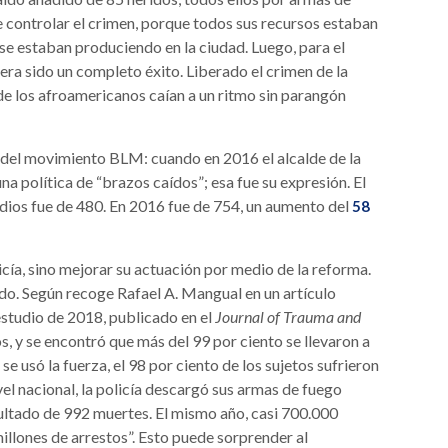
de controlar el crimen, porque todos sus recursos estaban
 se estaban produciendo en la ciudad. Luego, para el
ra sido un completo éxito. Liberado el crimen de la
de los afroamericanos caían a un ritmo sin parangón
 del movimiento BLM: cuando en 2016 el alcalde de la
a política de “brazos caídos”; esa fue su expresión. El
idios fue de 480. En 2016 fue de 754, un aumento del
58
icía, sino mejorar su actuación por medio de la reforma.
do. Según recoge Rafael A. Mangual en un artículo
estudio de 2018, publicado en el
Journal of Trauma and
s, y se encontró que más del 99 por ciento se llevaron a
 se usó la fuerza, el 98 por ciento de los sujetos sufrieron
nivel nacional, la policía descargó sus armas de fuego
ltado de 992 muertes. El mismo año, casi 700.000
illones de arrestos”. Esto puede sorprender al