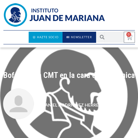
0
HAZTE SOCIO
NEWSLETTER
Bofetón a la CMT en la cara de Telefónica
DANIEL RODRÍGUEZ HERRERA