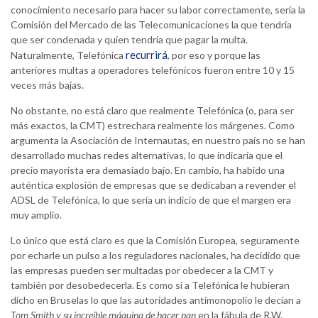
conocimiento necesario para hacer su labor correctamente, sería la
Comisión del Mercado de las Telecomunicaciones la que tendría
que ser condenada y quien tendría que pagar la multa.
recurrirá
Naturalmente, Telefónica
, por eso y porque las
anteriores multas a operadores telefónicos fueron entre 10 y 15
veces más bajas.
No obstante, no está claro que realmente Telefónica (o, para ser
más exactos, la CMT) estrechara realmente los márgenes. Como
argumenta la Asociación de Internautas, en nuestro país no se han
desarrollado muchas redes alternativas, lo que indicaría que el
precio mayorista era demasiado bajo. En cambio, ha habido una
auténtica explosión de empresas que se dedicaban a revender el
ADSL de Telefónica, lo que sería un indicio de que el margen era
muy amplio.
Lo único que está claro es que la Comisión Europea, seguramente
por echarle un pulso a los reguladores nacionales, ha decidido que
las empresas pueden ser multadas por obedecer a la CMT y
también por desobedecerla. Es como si a Telefónica le hubieran
dicho en Bruselas lo que las autoridades antimonopolio le decían a
Tom Smith y su increíble máquina de hacer pan
en la fábula de R.W.