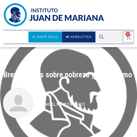
0
HAZTE SOCIO
NEWSLETTER
Breves notas sobre pobreza y liberalismo
ÁNGEL MARTÍN ORO