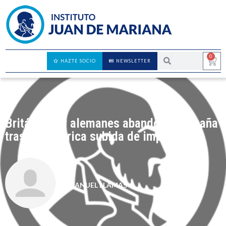
0
HAZTE SOCIO
NEWSLETTER
Británicos y alemanes abandonan España
tras la histórica subida de impuestos
MANUEL LLAMAS