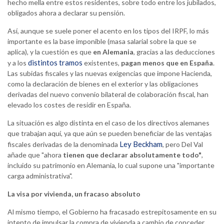
hecho mella entre estos residentes, sobre todo entre los jubilados,
obligados ahora a declarar su pensión.
Así, aunque se suele poner el acento en los tipos del IRPF, lo más
importante es la base imponible (masa salarial sobre la que se
aplica), y la cuestión es que
en Alemania
, gracias a las deducciones
distintos tramos
y a los
existentes,
pagan menos que en España
.
Las subidas fiscales y las nuevas exigencias que impone Hacienda,
como la declaración de bienes en el exterior y las obligaciones
derivadas del nuevo convenio bilateral de colaboración fiscal, han
elevado los costes de residir en España.
La situación es algo distinta en el caso de los directivos alemanes
que trabajan aquí, ya que aún se pueden beneficiar de las ventajas
Ley Beckham
fiscales derivadas de la denominada
, pero Del Val
añade que "ahora
tienen que
declarar absolutamente todo"
,
incluido su patrimonio en Alemania, lo cual supone una "importante
carga administrativa".
La visa por vivienda, un fracaso absoluto
Al mismo tiempo, el Gobierno ha fracasado estrepitosamente en su
intento de impulsar la compra de vivienda a cambio de conceder