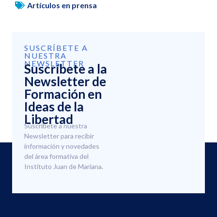
Artículos en prensa
SUSCRÍBETE A
NUESTRA
NEWSLETTER
Suscríbete a la
Newsletter de
Formación en
Ideas de la
Libertad
Suscríbete a nuestra
Newsletter para recibir
información y novedades
del área formativa del
Instituto Juan de Mariana.