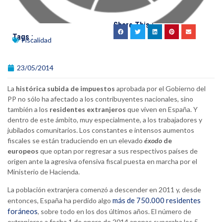
Share This :
Tags :
Fiscalidad
23/05/2014
La
histórica subida de impuestos
aprobada por el Gobierno del
PP no sólo ha afectado a los contribuyentes nacionales, sino
también a los
residentes extranjeros
que viven en España. Y
dentro de este ámbito, muy especialmente, a los trabajadores y
jubilados comunitarios. Los constantes e intensos aumentos
fiscales se están traduciendo en un elevado
éxodo
de
europeos
que optan por regresar a sus respectivos países de
origen ante la agresiva ofensiva fiscal puesta en marcha por el
Ministerio de Hacienda.
La población extranjera comenzó a descender en 2011 y, desde
más de 750.000 residentes
entonces, España ha perdido algo
foráneos
, sobre todo en los dos últimos años. El número de
extranjeros a fecha 1 de enero de 2014 apenas superaba los 5