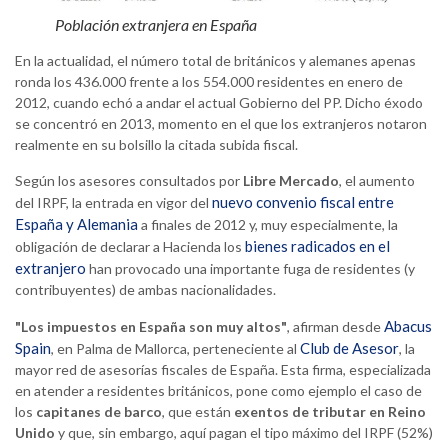
Población extranjera en España
En la actualidad, el número total de británicos y alemanes apenas
ronda los 436.000 frente a los 554.000 residentes en enero de
2012, cuando echó a andar el actual Gobierno del PP. Dicho éxodo
se concentró en 2013, momento en el que los extranjeros notaron
realmente en su bolsillo la citada subida fiscal.
Según los asesores consultados por
Libre Mercado
, el aumento
nuevo convenio fiscal entre
del IRPF, la entrada en vigor del
España y Alemania
a finales de 2012 y, muy especialmente, la
bienes radicados en el
obligación de declarar a Hacienda los
extranjero
han provocado una importante fuga de residentes (y
contribuyentes) de ambas nacionalidades.
Abacus
"Los impuestos en España son muy altos"
, afirman desde
Spain
Club de Asesor
, en Palma de Mallorca, perteneciente al
, la
mayor red de asesorías fiscales de España. Esta firma, especializada
en atender a residentes británicos, pone como ejemplo el caso de
los
capitanes de barco
, que están
exentos de tributar en Reino
Unido
y que, sin embargo, aquí pagan el tipo máximo del IRPF (52%)