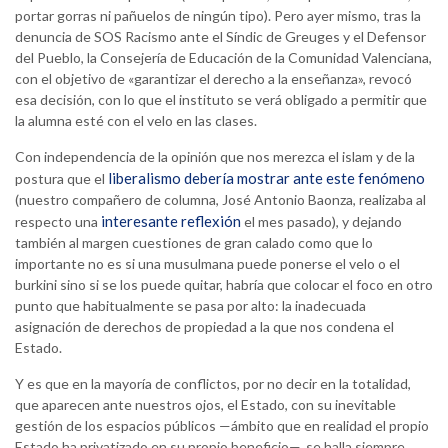
portar gorras ni pañuelos de ningún tipo). Pero ayer mismo, tras la
denuncia de SOS Racismo ante el Síndic de Greuges y el Defensor
del Pueblo, la Consejería de Educación de la Comunidad Valenciana,
con el objetivo de «garantizar el derecho a la enseñanza», revocó
esa decisión, con lo que el instituto se verá obligado a permitir que
la alumna esté con el velo en las clases.
Con independencia de la opinión que nos merezca el islam y de la
liberalismo debería mostrar ante este fenómeno
postura que el
(nuestro compañero de columna, José Antonio Baonza, realizaba al
interesante reflexión
respecto una
el mes pasado), y dejando
también al margen cuestiones de gran calado como que lo
importante no es si una musulmana puede ponerse el velo o el
burkini sino si se los puede quitar, habría que colocar el foco en otro
punto que habitualmente se pasa por alto: la inadecuada
asignación de derechos de propiedad a la que nos condena el
Estado.
Y es que en la mayoría de conflictos, por no decir en la totalidad,
que aparecen ante nuestros ojos, el Estado, con su inevitable
gestión de los espacios públicos —ámbito que en realidad el propio
Estado ha privatizado en su propio beneficio—, se halla siempre