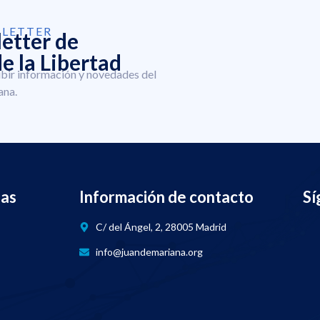
SLETTER
letter de
e la Libertad
ibir información y novedades del
ana.
nas
Información de contacto
Sí
C/ del Ángel, 2, 28005 Madrid
info@juandemariana.org