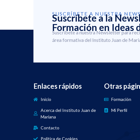
SUSCRÍBETE A NUESTRA NEW
Suscríbete a la News
Formación en Ideas d
Suscríbete a nuestra Newsletter para rec
área formativa del Instituto Juan de Mari
Enlaces rápidos
Otras pági
Inicio
Formación
Acerca del Instituto Juan de
Mi Perfil
Mariana
Contacto
Política de Cookies