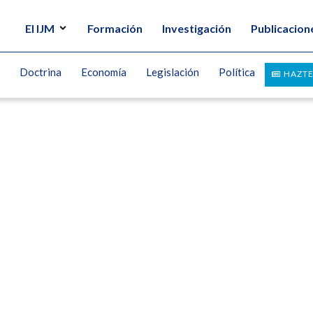
El IJM
Formación
Investigación
Publicacion
Doctrina
Economía
Legislación
Política
HAZTE
Negro
UEZ