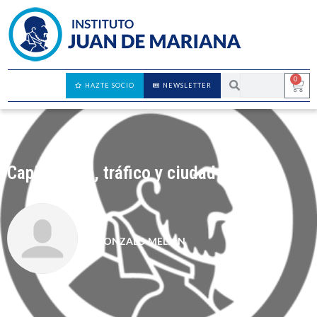
0
HAZTE SOCIO
NEWSLETTER
Capitalismo, tráfico y ciudad (I)
GONZALO MELIÁN