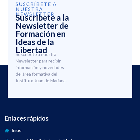
SUSCRÍBETE A
NUESTRA
NEWSLETTER
Suscríbete a la
Newsletter de
Formación en
Ideas de la
Libertad
Suscríbete a nuestra
Newsletter para recibir
información y novedades
del área formativa del
Instituto Juan de Mariana.
Enlaces rápidos
Inicio