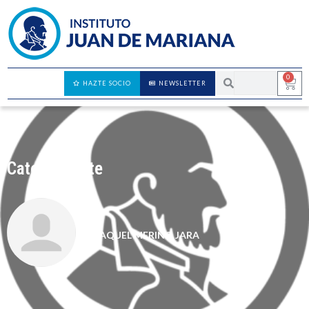
0
HAZTE SOCIO
NEWSLETTER
Cato Institute
RAQUEL MERINO JARA