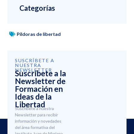
Categorías
Píldoras de libertad
SUSCRÍBETE A
NUESTRA
NEWSLETTER
Suscríbete a la
Newsletter de
Formación en
Ideas de la
Libertad
Suscríbete a nuestra
Newsletter para recibir
información y novedades
del área formativa del
Instituto Juan de Mariana.