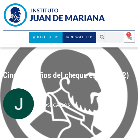
0
HAZTE SOCIO
NEWSLETTER
Cincuenta años del cheque escolar (y 2)
JOSÉ CARLOS