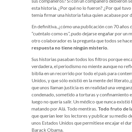
sus compañeros? Si con un compañero debieron ser
esta historia. ¿Por qué no lo fueron? ¿Por qué tuv
temía firmar una historia falsa quien acabase por 
En definitiva, ¿cómo una publicación con 70 años d
“cuéntalo como es”, pudo dejarse engañar por un m
otro colaborador es la pregunta que todos se hace
respuesta no tiene ningún misterio
.
Sus historias pasaban todos los filtros porque enca
verdadera, el periodismo no miente aunque no refle
biblia en un recorrido por todo el país para contem
Unidos, y que sólo existió en la mente del literat
que unos llaman justicia es en realidad una venga
condenado, sometido a torturas y confinamiento
luego no quería salir. Un médico que nunca existi
matando por Alá. Todo mentiras.
Todo fruto de l
que querían leer los lectores y publicar su medio 
unos Estados Unidos que permitiese encajar el du
Barack Obama.