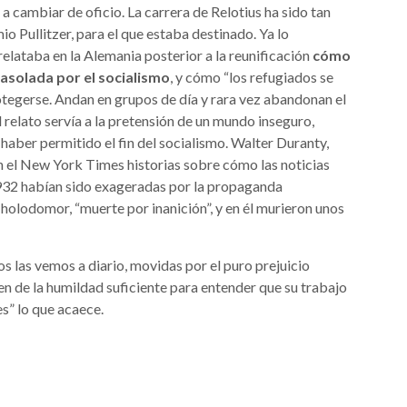
ó a cambiar de oficio. La carrera de Relotius ha sido tan
io Pullitzer, para el que estaba destinado. Ya lo
relataba en la Alemania posterior a la reunificación
cómo
 asolada por el socialismo
, y cómo “los refugiados se
otegerse. Andan en grupos de día y rara vez abandonan el
 relato servía a la pretensión de un mundo inseguro,
aber permitido el fin del socialismo. Walter Duranty,
en el New York Times historias sobre cómo las noticias
932 habían sido exageradas por la propaganda
 holodomor, “muerte por inanición”, y en él murieron unos
s las vemos a diario, movidas por el puro prejuicio
en de la humildad suficiente para entender que su trabajo
s” lo que acaece.