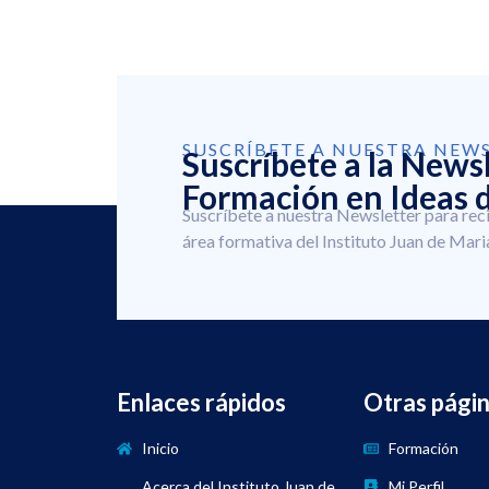
SUSCRÍBETE A NUESTRA NEW
Suscríbete a la News
Formación en Ideas d
Suscríbete a nuestra Newsletter para rec
área formativa del Instituto Juan de Mari
Enlaces rápidos
Otras pági
Inicio
Formación
Acerca del Instituto Juan de
Mi Perfil