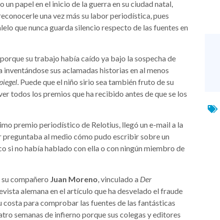
un papel en el inicio de la guerra en su ciudad natal,
econocerle una vez más su labor periodística, pues
alelo que nunca guarda silencio respecto de las fuentes en
porque su trabajo había caído ya bajo la sospecha de
a inventándose sus aclamadas historias en al menos
piegel
. Puede que el niño sirio sea también fruto de su
ver todos los premios que ha recibido antes de que se los
imo premio periodístico de Relotius, llegó un e-mail a la
er preguntaba al medio cómo pudo escribir sobre un
ico si no había hablado con ella o con ningún miembro de
do su compañero
Juan Moreno
, vinculado a
Der
vista alemana en el artículo que ha desvelado el fraude
u costa para comprobar las fuentes de las fantásticas
atro semanas de infierno porque sus colegas y editores