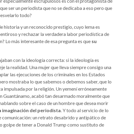
 especialmente escrupulosos es con el protagonista de
o que ser un periodista que no se dedicaba a eso pero que
desvelarlo todo?
e historia y un reconocido prestigio, cuyo lema es
entiroso y rechazar la verdadera labor periodística de
n? Lo más interesante de esa pregunta es que
su
jaban con la ideología correcta: si la ideología es
je la realidad. Una mujer que lleva siempre consigo una
plar las ejecuciones de los criminales en los Estados
o, pero mostraba lo que sabemos o debemos saber, que lo
nza impulsada por la religión. Un yemení erróneamente
 en Guantánamo, acabó tan desarmado moralmente que
ó hablando sobre el caso de un hombre que desea morir
a imaginación del periodista
. Y todo al servicio de lo
de comunicación: un retrato desabrido y antipático de
ro golpe de tener a Donald Trump como sustituto de