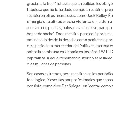
gracias a la ficción, hasta que la realidad les oblig
fabulosa que no le ha dado tiempo a recibir el prem
recibieron otros mentirosos, como Jack Kelley. Él 
emergía una ultraderecha violenta en la tierra
mueven con piedras, palos, mazas incluso, para pr
hogar de noche”. Todo mentira, pero coló porque el
amenazado desde la derecha como penitencia por h
otro periodista merecedor del Pullitzer, escribía 
sobre la hambruna en Ucrania en los años 1931-1
capitalista. A aquel fenómeno histórico se le llamó
diez millones de personas.
Son casos extremos, pero mentiras en los periódico
ideológico. Y escritas por profesionales que carec
consiste, como dice Der Spiegel, en “contar como e