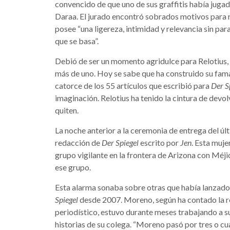
convencido de que uno de sus graffitis había jugado 
Daraa. El jurado encontró sobrados motivos para r
posee “una ligereza, intimidad y relevancia sin par
que se basa”.
Debió de ser un momento agridulce para Relotius, 
más de uno. Hoy se sabe que ha construido su fam
catorce de los 55 artículos que escribió para
Der S
imaginación. Relotius ha tenido la cintura de devol
quiten.
La noche anterior a la ceremonia de entrega del últ
redacción de
Der Spiegel
escrito por
Jen
. Esta muj
grupo vigilante en la frontera de Arizona con Méj
ese grupo.
Esta alarma sonaba sobre otras que había lanza
Spiegel
desde 2007. Moreno, según ha contado la re
periodístico, estuvo durante meses trabajando a s
historias de su colega. “Moreno pasó por tres o cu