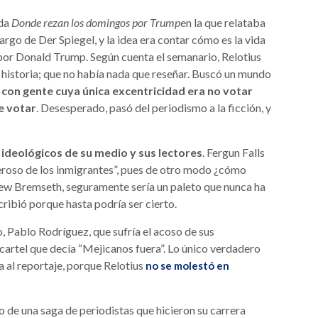
ada
Donde rezan los domingos por Trump
en la que relataba
argo de Der Spiegel, y la idea era contar cómo es la vida
or Donald Trump. Según cuenta el semanario, Relotius
a historia; que no había nada que reseñar. Buscó un mundo
con gente cuya única excentricidad era no votar
e votar
. Desesperado, pasó del periodismo a la ficción, y
 ideológicos de su medio y sus lectores
. Fergun Falls
eroso de los inmigrantes”, pues de otro modo ¿cómo
rew Bremseth, seguramente sería un paleto que nunca ha
escribió porque hasta podría ser cierto.
o, Pablo Rodríguez, que sufría el acoso de sus
cartel que decía “Mejicanos fuera”. Lo único verdadero
a al reportaje, porque Relotius
no se molestó en
o de una saga de periodistas que hicieron su carrera