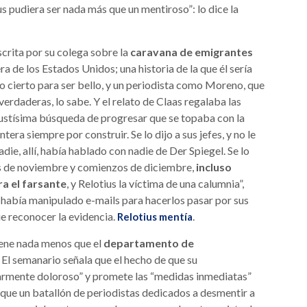
s pudiera ser nada más que un mentiroso”: lo dice la
crita por su colega sobre la
caravana de emigrantes
a de los Estados Unidos; una historia de la que él sería
 cierto para ser bello, y un periodista como Moreno, que
erdaderas, lo sabe. Y el relato de Claas regalaba las
 justísima búsqueda de progresar que se topaba con la
era siempre por construir. Se lo dijo a sus jefes, y no le
adie, allí, había hablado con nadie de Der Spiegel. Se lo
ales de noviembre y comienzos de diciembre,
incluso
a el farsante
, y Relotius la víctima de una calumnia”,
había manipulado e-mails para hacerlos pasar por sus
ue reconocer la evidencia.
.
Relotius mentía
ene nada menos que el
departamento de
. El semanario señala que el hecho de que su
armente doloroso” y promete las “medidas inmediatas”
que un batallón de periodistas dedicados a desmentir a