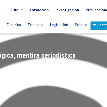
El IJM
Formación
Investigación
Publicacion
Doctrina
Economía
Legislación
Política
HAZTE
ógica, mentira periodística