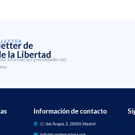
SLETTER
letter de
e la Libertad
ibir información y novedades del
ana.
nas
Información de contacto
Sí
C/ del Ángel, 2, 28005 Madrid
info@juandemariana.org