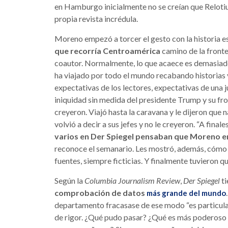
en Hamburgo inicialmente no se creían que Relotiu
propia revista incrédula.
Moreno empezó a torcer el gesto con la historia es
que recorría Centroamérica
camino de la fronter
coautor. Normalmente, lo que acaece es demasiado
ha viajado por todo el mundo recabando historias v
expectativas de los lectores, expectativas de una
iniquidad sin medida del presidente Trump y su front
creyeron. Viajó hasta la caravana y le dijeron que n
volvió a decir a sus jefes y no le creyeron. “A fin
varios en Der Spiegel pensaban que Moreno er
reconoce el semanario. Les mostró, además, cómo 
fuentes, siempre ficticias. Y finalmente tuvieron q
Según la
Columbia Journalism Review
,
Der Spiegel
ti
comprobación de datos
más grande del mundo
departamento fracasase de ese modo “es particul
de rigor. ¿Qué pudo pasar? ¿Qué es más poderoso 