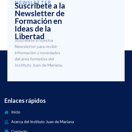
NEWSLETTER
Suscríbete a la
Newsletter de
Formación en
Ideas de la
Libertad
Suscríbete a nuestra
Newsletter para recibir
información y novedades
del área formativa del
Instituto Juan de Mariana.
Enlaces rápidos
Inicio
Acerca del Instituto Juan de Mariana
Contacto