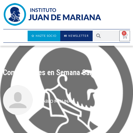
0
HAZTE SOCIO
NEWSLETTER
Como progres en Semana Santa
PABLO MOLINA