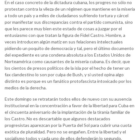
En el caso concreto de la dictadura cubana, los progres no sólo no
protestan contra la vileza de un régimen que mantiene en la miseria
a todo un país y a miles de ciudadanos sufriendo tortura y cárcel
por manifestar sus discrepancias contra el partido comunista, sino
que les parece muy bien este estado de cosas a juzgar por el
entusiasmo con que tratan la figura de Fidel Castro. Hombre, a
veces introducen algún matiz en sus felaciones intelectuales
pidiendo un poquito de democracia y tal, pero el último documento
del expediente es una condena absoluta a los Estados Unidos de
Norteamérica como causantes de la miseria cubana. Es decir, que
los cientos de presos políticos de la isla por el hecho de tener un
fax clandestino lo son por culpa de Bush, y si usted opina algo
distinto es porque es un fanático protofascista intoxicado por los
medios de la derecha.
Este domingo se retratarán todos ellos de nuevo con su ausencia
institucional en la concentración a favor de la libertad para Cuba en
el cincuenta aniversario de la implantación de la tiranía familiar de
los Castro. No es descartable que algunos destacados
progresistas aparezcan por la Puerta del Sol para cubrir una cuota
exótica de pluralidad. Pero no se engañen. Entre la libertad y el
socialismo todos y cada uno de ellos defenderán lo segundo.