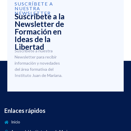
SUSCRÍBETE A
NUESTRA
NEWSLETTER
Suscríbete a la
Newsletter de
Formación en
Ideas de la
Libertad
Suscríbete a nuestra
Newsletter para recibir
información y novedades
del área formativa del
Instituto Juan de Mariana.
Enlaces rápidos
Inicio