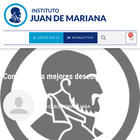
0
HAZTE SOCIO
NEWSLETTER
Con nuestros mejores deseos…
RAQUEL MERINO JARA