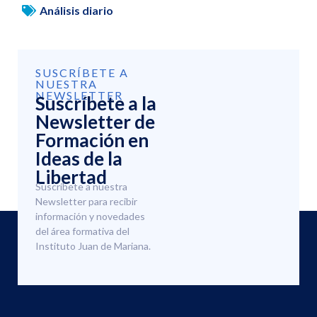
Análisis diario
SUSCRÍBETE A
NUESTRA
NEWSLETTER
Suscríbete a la
Newsletter de
Formación en
Ideas de la
Libertad
Suscríbete a nuestra
Newsletter para recibir
información y novedades
del área formativa del
Instituto Juan de Mariana.