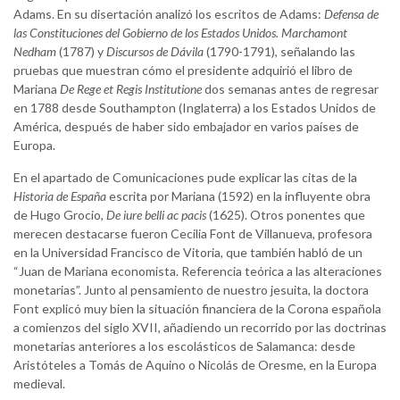
Adams. En su disertación analizó los escritos de Adams:
Defensa de
las Constituciones del Gobierno de los Estados Unidos. Marchamont
Nedham
(1787) y
Discursos de D
ávila
(1790-1791), señalando las
pruebas que muestran cómo el presidente adquirió el libro de
Mariana
De Rege et Regis Institutione
dos semanas antes de regresar
en 1788 desde Southampton (Inglaterra) a los Estados Unidos de
América, después de haber sido embajador en varios países de
Europa.
En el apartado de Comunicaciones pude explicar las citas de la
Historia de España
escrita por Mariana (1592) en la influyente obra
de Hugo Grocio,
De iure belli ac pacis
(1625). Otros ponentes que
merecen destacarse fueron Cecilia Font de Villanueva, profesora
en la Universidad Francisco de Vitoria, que también habló de un
“Juan de Mariana economista. Referencia teórica a las alteraciones
monetarias”. Junto al pensamiento de nuestro jesuita, la doctora
Font explicó muy bien la situación financiera de la Corona española
a comienzos del siglo XVII, añadiendo un recorrido por las doctrinas
monetarias anteriores a los escolásticos de Salamanca: desde
Aristóteles a Tomás de Aquino o Nicolás de Oresme, en la Europa
medieval.