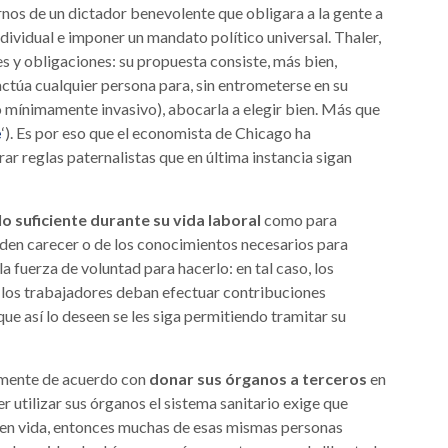
nos de un dictador benevolente que obligara a la gente a
dividual e imponer un mandato político universal. Thaler,
es y obligaciones: su propuesta consiste, más bien,
actúa cualquier persona para, sin entrometerse en su
 mínimamente invasivo), abocarla a elegir bien. Más que
‘). Es por eso que el economista de Chicago ha
e
rar reglas paternalistas que en última instancia sigan
lo suficiente durante su vida laboral
como para
ueden carecer o de los conocimientos necesarios para
 fuerza de voluntad para hacerlo: en tal caso, los
s los trabajadores deban efectuar contribuciones
que así lo deseen se les siga permitiendo tramitar su
amente de acuerdo con
donar sus órganos a terceros
en
r utilizar sus órganos el sistema sanitario exige que
 en vida, entonces muchas de esas mismas personas