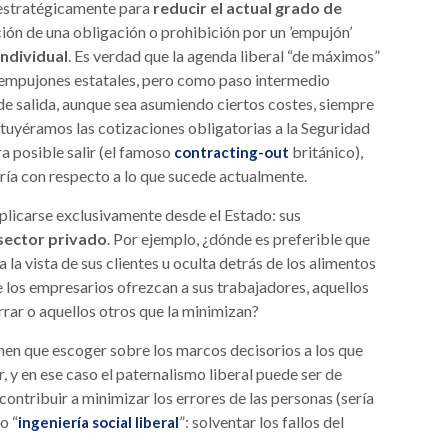
 estratégicamente para
reducir el actual grado de
ción de una obligación o prohibición por un ’empujón’
individual
. Es verdad que la agenda liberal “de máximos”
s empujones estatales, pero como paso intermedio
e salida, aunque sea asumiendo ciertos costes, siempre
stituyéramos las cotizaciones obligatorias a la Seguridad
ra posible salir (el famoso
británico),
contracting-out
aría con respecto a lo que sucede actualmente.
aplicarse exclusivamente desde el Estado: sus
 sector privado
. Por ejemplo, ¿dónde es preferible que
la vista de sus clientes u oculta detrás de los alimentos
 los empresarios ofrezcan a sus trabajadores, aquellos
rar o aquellos otros que la minimizan?
nen que escoger sobre los marcos decisorios a los que
r, y en ese caso el paternalismo liberal puede ser de
 contribuir a minimizar los errores de las personas (sería
o “
”: solventar los fallos del
ingeniería social liberal