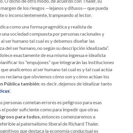
ivo. O dicho de otro modo, de acuerdo con Thaler, su
al margen de los riesgos —lejanos y difusos— que pueda
nte o inconscientemente, trampeando al lector.
vindica como una forma pragmática y realista de
l de una sociedad compuesta por personas racionales y
al ser humano tal cual es y debemos diseñar las
za del ser humano, no según su descripción idealizada”.
adolece exactamente de esa misma ingenua e idealista
lanificar los “empujones” que integrarán las instituciones
 que analicemos al ser humano tal cual es y tal cual actúa
 nos reclama que obviemos cómo son y cómo actúan los
ón Pública también
: es decir, dejemos de idealizar tanto
‘.
ticus
as personas cometan errores es peligroso para esas
s el poder suficiente como para impedir que otras
igroso para todos
, entonces comenzaremos a
ferible al paternalismo liberal de Richard Thaler.
cognitivos que destaca la economía conductual es