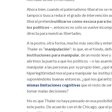
Ahora bien, cuando el paternalismo liberal no se re
tampoco busca reducir el grado de intervención ac
liberal pretende
utilizarse como excusa para inc
los políticos
—, entonces no sólo se vuelve incomp
directa para nuestras libertades.
A la postre, otra forma, mucho más sencilla y ente
Thaler es “
manipulación
”: lo que, en el fondo, d
instituciones para manipula
r, de un modo leve y
abrimos la puerta a que los políticos —o las asamb
manipular a las personas por su propio bien, ¿qué 
hiperlegitimidad moral para manipular las instituc
suponiéndoles buenas entonces, ¿qué nos garantiz
que el resto de ser
mismas limitaciones cognitivas
tomar malas decisiones?
No es que Thaler no haya pensado en esa posibilid
este punto. De acuerdo con el de Chicago, que el 