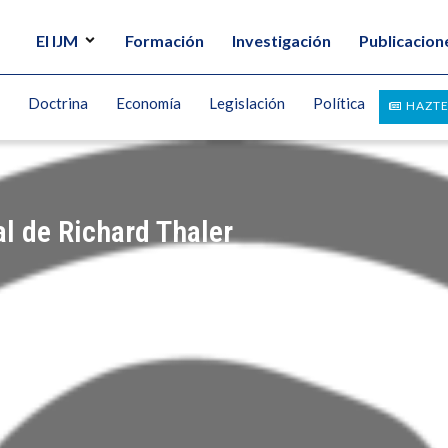
El IJM
Formación
Investigación
Publicacion
Doctrina
Economía
Legislación
Política
HAZTE
al de Richard Thaler