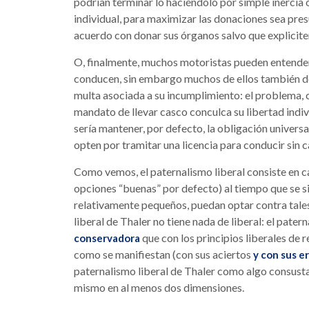
podrían terminar lo haciéndolo por simple inercia o
individual, para maximizar las donaciones sea pres
acuerdo con donar sus órganos salvo que explicite
O, finalmente, muchos motoristas pueden entender,
conducen, sin embargo muchos de ellos también deja
multa asociada a su incumplimiento: el problema, 
mandato de llevar casco conculca su libertad indiv
sería mantener, por defecto, la obligación univers
opten por tramitar una licencia para conducir sin 
Como vemos, el paternalismo liberal consiste en cam
opciones “buenas” por defecto) al tiempo que se 
relativamente pequeños, puedan optar contra tales
liberal de Thaler no tiene nada de liberal: el pater
que con los principios liberales de 
conservadora
como se manifiestan (con sus aciertos
y con sus e
paternalismo liberal de Thaler como algo consusta
mismo en al menos dos dimensiones.