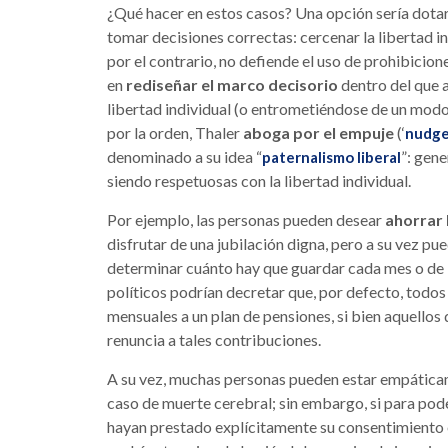
¿Qué hacer en estos casos? Una opción sería dotar
tomar decisiones correctas: cercenar la libertad in
por el contrario, no defiende el uso de prohibicion
en
rediseñar el marco decisorio
dentro del que 
libertad individual (o entrometiéndose de un modo
por la orden, Thaler
aboga por el empuje
(‘
nudg
denominado a su idea “
”: gene
paternalismo liberal
siendo respetuosas con la libertad individual.
Por ejemplo, las personas pueden desear
ahorrar 
disfrutar de una jubilación digna, pero a su vez p
determinar cuánto hay que guardar cada mes o de la
políticos podrían decretar que, por defecto, todo
mensuales a un plan de pensiones, si bien aquellos 
renuncia a tales contribuciones.
A su vez, muchas personas pueden estar empátic
caso de muerte cerebral; sin embargo, si para pode
hayan prestado explícitamente su consentimiento