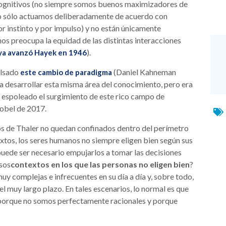
cognitivos (no siempre somos buenos maximizadores de
(no sólo actuamos deliberadamente de acuerdo con
 instinto y por impulso) y no están únicamente
s preocupa la equidad de las distintas interacciones
).
e ya avanzó Hayek en 1946
ulsado
(Daniel Kahneman
este cambio de paradigma
 desarrollar esta misma área del conocimiento, pero era
 espoleado el surgimiento de este rico campo de
Nobel de 2017.
gos de Thaler no quedan confinados dentro del perímetro
extos, los seres humanos no siempre eligen bien según sus
 puede ser necesario empujarlos a tomar las decisiones
esos
contextos en los que las personas no eligen bien
?
y complejas e infrecuentes en su día a día y, sobre todo,
l muy largo plazo. En tales escenarios, lo normal es que
 porque no somos perfectamente racionales y porque