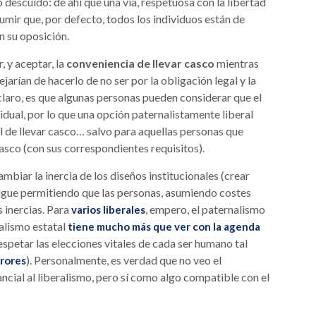
 descuido: de ahí que una vía, respetuosa con la libertad
umir que, por defecto, todos los individuos están de
n su oposición.
 y aceptar, la
conveniencia de llevar casco
mientras
rían de hacerlo de no ser por la obligación legal y la
claro, es que algunas personas pueden considerar que el
idual, por lo que una opción paternalistamente liberal
al de llevar casco… salvo para aquellas personas que
casco (con sus correspondientes requisitos).
biar la inercia de los diseños institucionales (crear
sigue permitiendo que las personas, asumiendo costes
 inercias. Para
, empero, el paternalismo
varios liberales
nalismo estatal
tiene mucho más que ver con la agenda
respetar las elecciones vitales de cada ser humano tal
). Personalmente, es verdad que no veo el
rrores
ncial al liberalismo, pero sí como algo compatible con el