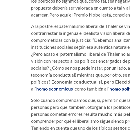
los políticos no significa que, como tal, sea negat
propuesta debería ser valorada en cuanto a tal y 
acarrear. Pero aquí el Premio Nobel está, conscie
A la postre, el paternalismo liberal de Thaler se 
contrarrestar la ingenua e idealista visión libera
comprometidas con la justicia: “Debemos analizar 
instituciones sociales según esa auténtica naturale
¿Pero acaso el paternalismo liberal de Thaler no 
visión con respecto a los políticos encargados de p
sociales? ¿Cómo se nos puede instar, por un lado, a
(economía conductual) mientras que, por otro, se
políticos?
Economía conductual sí, pero Elecci
al ‘
‘ como también al ‘
homo economicus
homo poli
Sólo cuando comprendamos que, sí, permitir que l
personas pero que, también, otorgar a los político
personas cometan errores resulta
mucho más pel
comprender por qué el liberalismo sigue siendo pre
Teniendo en cuenta que uno de los típicos sesgos 