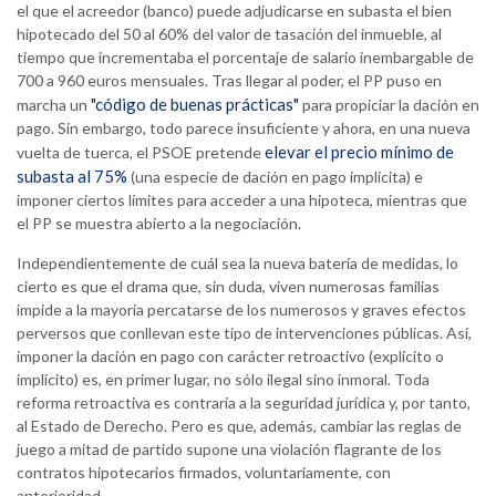
el que el acreedor (banco) puede adjudicarse en subasta el bien
hipotecado del 50 al 60% del valor de tasación del inmueble, al
tiempo que incrementaba el porcentaje de salario inembargable de
700 a 960 euros mensuales. Tras llegar al poder, el PP puso en
"código de buenas prácticas"
marcha un
para propiciar la dación en
pago. Sin embargo, todo parece insuficiente y ahora, en una nueva
elevar el precio mínimo de
vuelta de tuerca, el PSOE pretende
subasta al 75%
(una especie de dación en pago implícita) e
imponer ciertos límites para acceder a una hipoteca, mientras que
el PP se muestra abierto a la negociación.
Independientemente de cuál sea la nueva batería de medidas, lo
cierto es que el drama que, sin duda, viven numerosas familias
impide a la mayoría percatarse de los numerosos y graves efectos
perversos que conllevan este tipo de intervenciones públicas. Así,
imponer la dación en pago con carácter retroactivo (explícito o
implícito) es, en primer lugar, no sólo ilegal sino inmoral. Toda
reforma retroactiva es contraria a la seguridad jurídica y, por tanto,
al Estado de Derecho. Pero es que, además, cambiar las reglas de
juego a mitad de partido supone una violación flagrante de los
contratos hipotecarios firmados, voluntariamente, con
anterioridad.