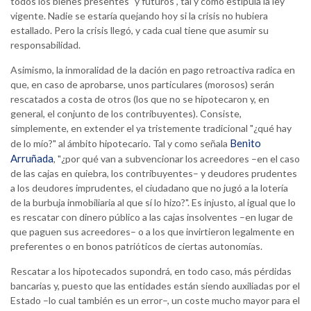
todos los bienes presentes "y futuros", tal y como estipula la ley
vigente. Nadie se estaría quejando hoy si la crisis no hubiera
estallado. Pero la crisis llegó, y cada cual tiene que asumir su
responsabilidad.
Asimismo, la inmoralidad de la dación en pago retroactiva radica en
que, en caso de aprobarse, unos particulares (morosos) serán
rescatados a costa de otros (los que no se hipotecaron y, en
general, el conjunto de los contribuyentes). Consiste,
simplemente, en extender el ya tristemente tradicional "¿qué hay
Benito
de lo mío?" al ámbito hipotecario. Tal y como señala
Arruñada
, "¿por qué van a subvencionar los acreedores –en el caso
de las cajas en quiebra, los contribuyentes– y deudores prudentes
a los deudores imprudentes, el ciudadano que no jugó a la lotería
de la burbuja inmobiliaria al que sí lo hizo?". Es injusto, al igual que lo
es rescatar con dinero público a las cajas insolventes –en lugar de
que paguen sus acreedores– o a los que invirtieron legalmente en
preferentes o en bonos patrióticos de ciertas autonomías.
Rescatar a los hipotecados supondrá, en todo caso, más pérdidas
bancarias y, puesto que las entidades están siendo auxiliadas por el
Estado –lo cual también es un error–, un coste mucho mayor para el