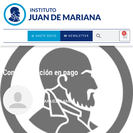
0
HAZTE SOCIO
NEWSLETTER
Contra la dación en pago
MANUEL LLAMAS