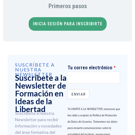
Primeros pasos
INICIA SESIÓN PARA INSCRIBIRTE
SUSCRÍBETE A
Tu correo electrónico
NUESTRA
NEWSLETTER
Suscríbete a la
Newsletter de
Formación en
ENVIAR
Ideas de la
Libertad
"Al UNIRTE A LA NEWSLETTER, reconoces que
Suscríbete a nuestra
has leído y aceptas la Política de Protección
Newsletter para recibir
de Datos de Usuarios. Trataremos tus datos
información y novedades
para enviarte comunicaciones sobre la
del área formativa del
actualidad del Instituto, promociones