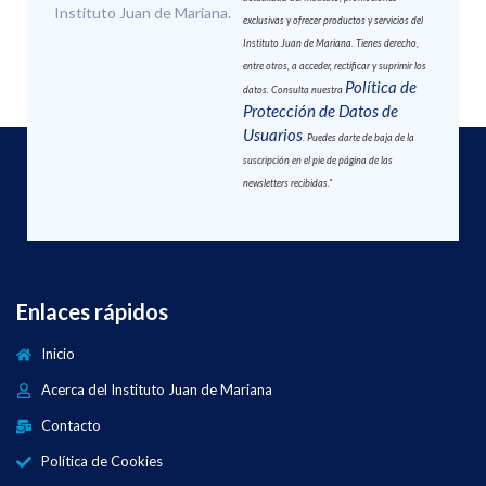
Instituto Juan de Mariana.
exclusivas y ofrecer productos y servicios del
Instituto Juan de Mariana. Tienes derecho,
entre otros, a acceder, rectificar y suprimir los
Política de
datos. Consulta nuestra
Protección de Datos de
Usuarios
. Puedes darte de baja de la
suscripción en el pie de página de las
newsletters recibidas."
Enlaces rápidos
Inicio
Acerca del Instituto Juan de Mariana
Contacto
Política de Cookies