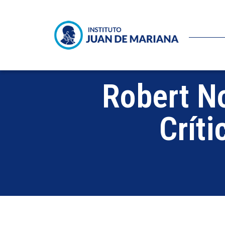
Robert No
Crít