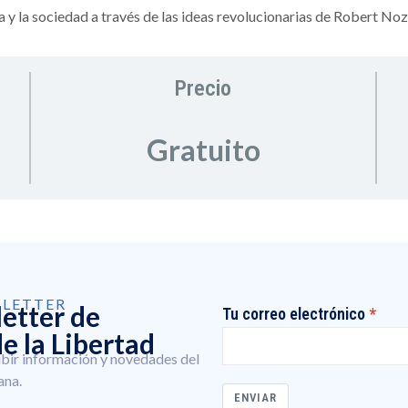
ia y la sociedad a través de las ideas revolucionarias de Robert Noz
Precio
Gratuito
SLETTER
letter de
Tu correo electrónico
e la Libertad
ibir información y novedades del
ana.
ENVIAR