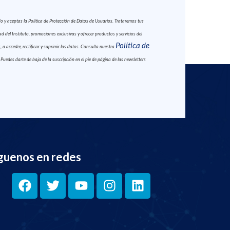
y aceptas la Política de Protección de Datos de Usuarios. Trataremos tus
 del Instituto, promociones exclusivas y ofrecer productos y servicios del
Política de
 a acceder, rectificar y suprimir los datos. Consulta nuestra
. Puedes darte de baja de la suscripción en el pie de página de las newsletters
guenos en redes