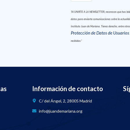
"Al UNIRTE A LA NEWSLETTER, reconoces que has leído 
datos para enviarte comunicaciones sobre la actualidad
Instituto Juan de Mariana. Tienes derecho, entre otros,
Protección de Datos de Usuarios
recibidas."
nas
Información de contacto
Sí
C/ del Ángel, 2, 28005 Madrid
info@juandemariana.org