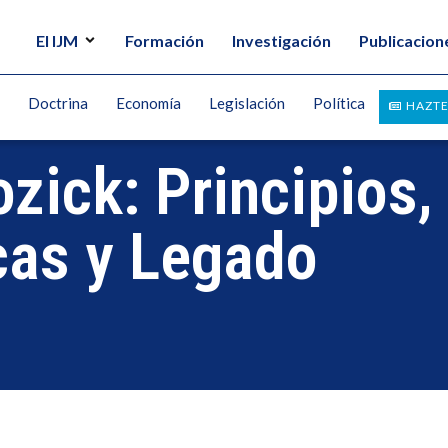
El IJM
Formación
Investigación
Publicacion
Doctrina
Economía
Legislación
Política
HAZTE
zick: Principios,
icas y Legado