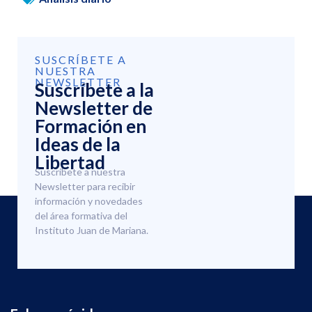
SUSCRÍBETE A
NUESTRA
NEWSLETTER
Suscríbete a la
Newsletter de
Formación en
Ideas de la
Libertad
Suscríbete a nuestra
Newsletter para recibir
información y novedades
del área formativa del
Instituto Juan de Mariana.