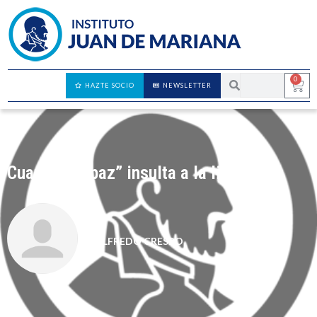
0
HAZTE SOCIO
NEWSLETTER
Cuando la “paz” insulta a la libertad
ALFREDO CRESPO