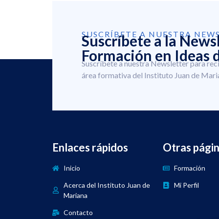
SUSCRÍBETE A NUESTRA NEW
Suscríbete a la News
Formación en Ideas d
Suscríbete a nuestra Newsletter para rec
área formativa del Instituto Juan de Mari
Enlaces rápidos
Otras pági
Inicio
Formación
Acerca del Instituto Juan de
Mi Perfil
Mariana
Contacto