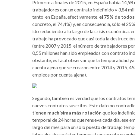
Primero: a finales de 2015, en España había 14,98 
trabajadores con un contrato indefinido y 3,84 mi
tanto, en España, efectivamente,
el 75% de todos
concreto, el 74,4%) y, en consecuencia, sólo el 25
ido reduciendo a lo largo de la crisis económica: 
trabajo ha provocado que casi toda la destrucció
(entre 2007 y 2015, el número de trabajadores por 
0,55 millones han sido empleados con contrato in
obstante, es fácil observar que la temporalidad y
cuenta ajena que se crearon entre 2014 y 2015, 4
empleos por cuenta ajena).
Segundo, también es verdad que los contratos tem
nuevos contratos suscritos. Este dato no contradic
tienen muchísima más rotación
que los indefini
temporal de 24 horas que renueva cada día, ese e
largo del mes para un solo puesto de trabajo tempo
laborales de carácter temporal represente un volum