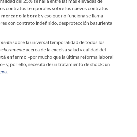
alidad del 25% se halla entre las más elevadas de
 los contratos temporales sobre los nuevos contratos
o mercado laboral
: y eso que no funciona se llama
ores con contrato indefinido, desprotección basurienta
mente
sobre la universal temporalidad de todos los
acheramente
acerca de la excelsa salud y calidad del
está enfermo
–por mucho que la última reforma laboral
 y, por ello, necesita de un tratamiento de shock: un
.
lena