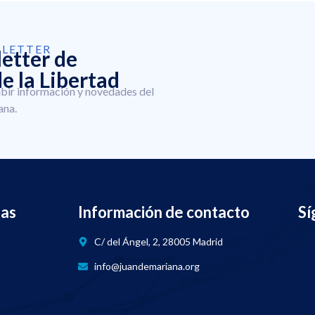
SLETTER
letter de
e la Libertad
ibir información y novedades del
ana.
nas
Información de contacto
Sí
C/ del Ángel, 2, 28005 Madrid
info@juandemariana.org