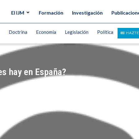
El IJM
Formación
Investigación
Publicacion
Doctrina
Economía
Legislación
Política
HAZTE
es hay en España?