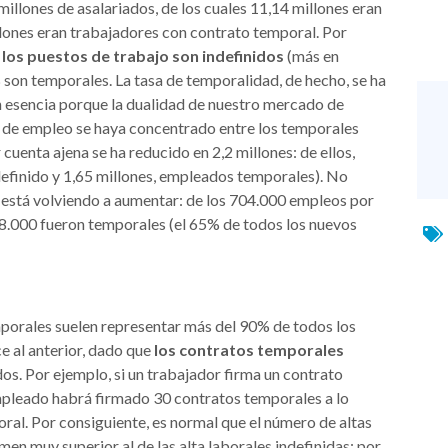
millones de asalariados, de los cuales 11,14 millones eran
llones eran trabajadores con contrato temporal. Por
 los puestos de trabajo son indefinidos
(más en
% son temporales. La tasa de temporalidad, de hecho, se ha
en esencia porque la dualidad de nuestro mercado de
n de empleo se haya concentrado entre los temporales
cuenta ajena se ha reducido en 2,2 millones: de ellos,
definido y 1,65 millones, empleados temporales). No
a está volviendo a aumentar: de los 704.000 empleos por
58.000 fueron temporales (el 65% de todos los nuevos
porales suelen representar más del 90% de todos los
e al anterior, dado que
los contratos temporales
dos. Por ejemplo, si un trabajador firma un contrato
mpleado habrá firmado 30 contratos temporales a lo
ral. Por consiguiente, es normal que el número de altas
en muy superior al de las alta laborales indefinidas: por