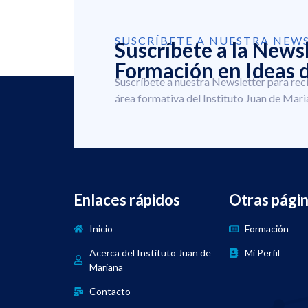
SUSCRÍBETE A NUESTRA NEW
Suscríbete a la News
Formación en Ideas d
Suscríbete a nuestra Newsletter para rec
área formativa del Instituto Juan de Mari
Enlaces rápidos
Otras pági
Inicio
Formación
Acerca del Instituto Juan de
Mi Perfil
Mariana
Contacto