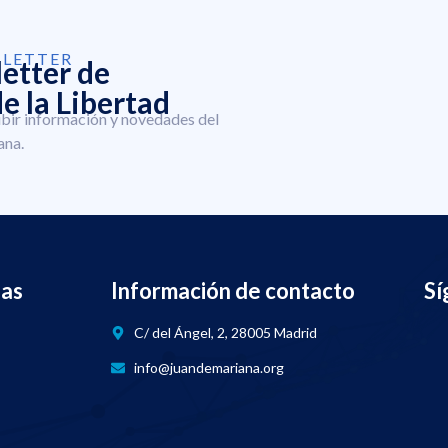
SLETTER
letter de
e la Libertad
ibir información y novedades del
ana.
nas
Información de contacto
Sí
C/ del Ángel, 2, 28005 Madrid
info@juandemariana.org