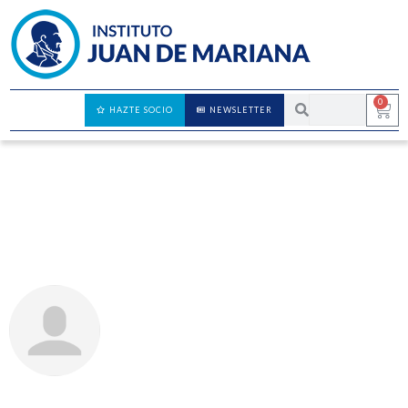
0
HAZTE SOCIO
NEWSLETTER
Deirdre McCloskey – Cómo el liberalismo
enriqueció el mundo
JOSÉ AUGUSTO DOMÍNGUEZ