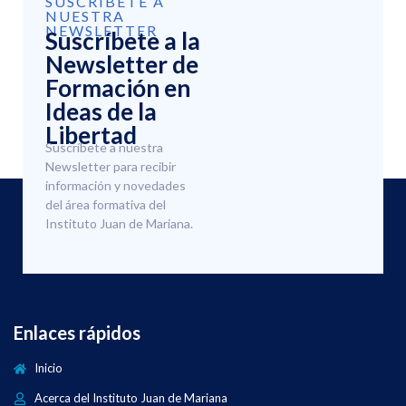
SUSCRÍBETE A
NUESTRA
NEWSLETTER
Suscríbete a la
Newsletter de
Formación en
Ideas de la
Libertad
Suscríbete a nuestra
Newsletter para recibir
información y novedades
del área formativa del
Instituto Juan de Mariana.
Enlaces rápidos
Inicio
Acerca del Instituto Juan de Mariana