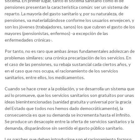
sistema. En primer lugar, tanto el sistema sanitario como el de
pensiones presentan la característica común: ser un sistema de
reparto. La mayoría del gasto sanitario y, por su naturaleza, de
pensiones, va materializándose conforme los usuarios envejecen, y
son los jóvenes (trabajadores, sanos) los que cubren el gasto de los
mayores (pensionistas, enfermos) -a excepción de las
enfermedades crónicas-.
Por tanto, no es raro que ambas áreas fundamentales adolezcan de
problemas similares: una crónica precarización de los servicios. En
el caso de las pensiones, su rebaja sustancial cada ciertos años, y
en el caso que nos ocupa, el racionamiento de los servicios
sanitarios, entre ellos, los medicamentos.
Cuando se hace creer a la población, y se desarrolla un sistema que
así lo promueve, que los servicios sanitarios son gratuitos por unas
ideas bienintencionadas (sanidad gratuita y universal por la gracia
del Estado que todos nos hemos dado democráticamente), la
consecuencia es que su demanda se incrementa hasta el infinito.
Se produce un desacople entre la oferta de servicios sanitarios y la
demanda, disparándose sin sentido el gasto público sanitario.
Los parches que deben introducirse son el racionamiento forzoso