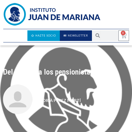
0
HAZTE SOCIO
NEWSLETTER
Del copago a los pensionistas
ADRIÀ PÉREZ MARTÍ