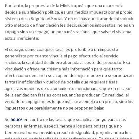
Por tanto, la propuesta de la Ministra, más que una ocurrencia
debida a su afiliación política, es una medida impuesta por el propio
sistema de la Seguridad Social. Y no es más que tratar de introducir
otro método de financiación (es decir, subir los impuestos: no es un
copago sino un repago) un poco más racional, que salve el sistema
actual ineficiente.
El copago, como cualquier tasa, es preferible a un impuesto
generalista por cuanto vincula el pago efectuado al servicio
recibido, la cantidad de dinero abonada al coste del producto. Esa
vinculación ofrece muchísima más información para que tanto
oferta como demanda se acoplen de mejor modo y no se produzcan
tantas ineficiencias y cuellos de botella que requieras esas
agresivas medidas de racionamiento mencionadas, que en el caso
de la sanidad tan fatales consecuencias producen. En realidad, el
verdadero copago no es lo que más se asemeja a un precio, sino los
impuestos que paralelamente no se proponen bajar.
aduce
Se
en contra de las tasas, que su aplicación gravaría a las
personas enfermas, especialmente a los pensionistas que no
tienen una buena pensión, crearía desigualdad, perjudicando a los
más pobres, sería insolidario y no redistributivas. Es decir, lo mismo