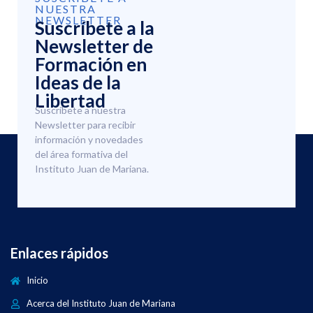
NUESTRA
NEWSLETTER
Suscríbete a la
Newsletter de
Formación en
Ideas de la
Libertad
Suscríbete a nuestra
Newsletter para recibir
información y novedades
del área formativa del
Instituto Juan de Mariana.
Enlaces rápidos
Inicio
Acerca del Instituto Juan de Mariana