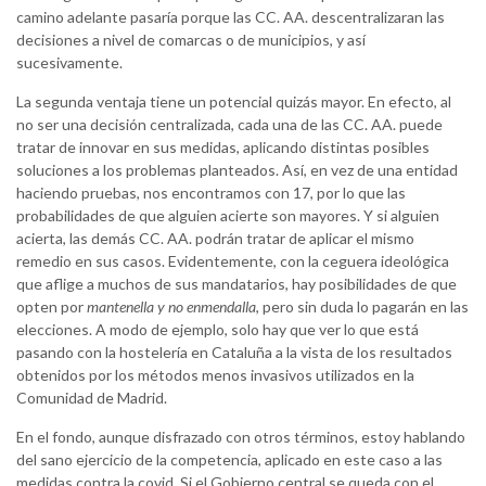
camino adelante pasaría porque las CC. AA. descentralizaran las
decisiones a nivel de comarcas o de municipios, y así
sucesivamente.
La segunda ventaja tiene un potencial quizás mayor. En efecto, al
no ser una decisión centralizada, cada una de las CC. AA. puede
tratar de innovar en sus medidas, aplicando distintas posibles
soluciones a los problemas planteados. Así, en vez de una entidad
haciendo pruebas, nos encontramos con 17, por lo que las
probabilidades de que alguien acierte son mayores. Y si alguien
acierta, las demás CC. AA. podrán tratar de aplicar el mismo
remedio en sus casos. Evidentemente, con la ceguera ideológica
que aflige a muchos de sus mandatarios, hay posibilidades de que
opten por
mantenella y no enmendalla
, pero sin duda lo pagarán en las
elecciones. A modo de ejemplo, solo hay que ver lo que está
pasando con la hostelería en Cataluña a la vista de los resultados
obtenidos por los métodos menos invasivos utilizados en la
Comunidad de Madrid.
En el fondo, aunque disfrazado con otros términos, estoy hablando
del sano ejercicio de la competencia, aplicado en este caso a las
medidas contra la covid. Si el Gobierno central se queda con el