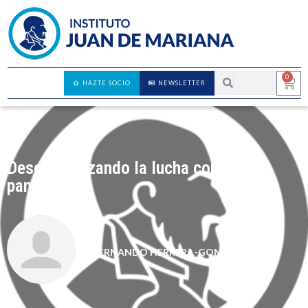
0
HAZTE SOCIO
NEWSLETTER
Descentralizando la lucha contra la
pandemia
FERNANDO HERRERA-GONZÁLEZ