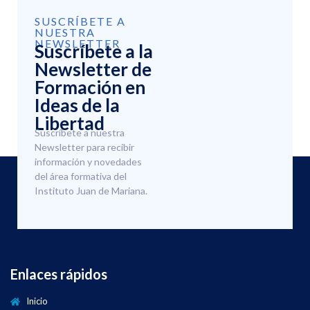
SUSCRÍBETE A
NUESTRA
NEWSLETTER
Suscríbete a la
Newsletter de
Formación en
Ideas de la
Libertad
Suscríbete a nuestra
Newsletter para recibir
información y novedades
del área formativa del
Instituto Juan de Mariana.
Enlaces rápidos
Inicio